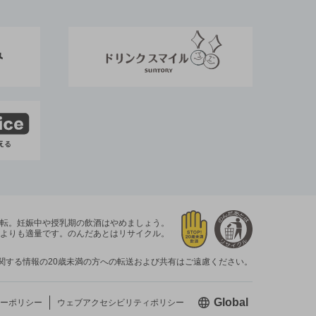
運転。
妊娠中や授乳期の飲酒はやめましょう。
よりも適量です。
のんだあとはリサイクル。
関する情報の20歳未満の方への転送および共有はご遠慮ください。
新しいウィン
Global
ーポリシー
ウェブアクセシビリティ
ポリシー