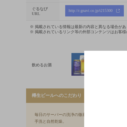
ぐるなび
http://r.gnavi.co.jp/t215300
URL
※ 掲載されている情報は最新の内容と異なる場合が
※ 掲載されているリンク等の外部コンテンツはお客
飲めるお酒
樽生ビールへのこだわり
毎日のサーバーの洗浄の徹底。グラスのていねいな
手洗と自然乾燥。