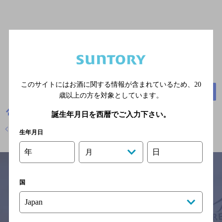
このサイトにはお酒に関する情報が含まれているため、
20
群馬県桐生市境野町1丁目849-1
地図
歳以上の方を対象としています。
群馬県
お好み焼き
お好み焼き 笑天
メニュー
誕生年月日を西暦でご入力下さい。
店舗トップに戻る
生年月日
年
日
月
国
サイトマップ
ご意見・ご感想
利用規約
※それぞれのお店のメニューや営業時間などの掲載情報については、
予告なしに変更されることがありますので、