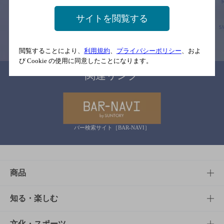
念のためお店にご確認の上ご来店くださいますようお願い申し上げま
す。
サイトを閲覧する
情報提供：ぐるなび
閲覧することにより、
利用規約
、
プライバシーポリシー
、およ
び Cookie の使用に同意したことになります。
関連リンク
バー検索サイト［BAR-NAVI］
商品
商品TOP
知る・楽しむ
商品一覧
知る・楽しむTOP
文化・スポーツ