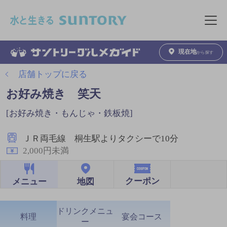
このページの本文へ移動
メニュ
現在地
から探す
店舗トップに戻る
お好み焼き 笑天
[お好み焼き・もんじゃ・鉄板焼]
ＪＲ両毛線 桐生駅よりタクシーで10分
2,000円未満
クーポン
地図
メニュー
ドリンクメニュ
料理
宴会コース
ー