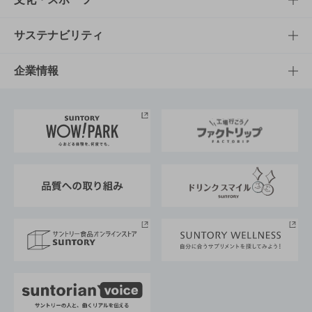
商品発売情報
キャンペーン
文化・スポーツTOP
サステナビリティ
栄養成分一覧
工場見学
サントリーホール
サステナビリティTOP
企業情報
お料理・お酒レシピ
サントリー美術館
トップメッセージ
企業情報TOP
地域情報
サントリーサンバーズ大阪
サントリーが考えるサステナビリティ経営
企業概要
東京サントリーサンゴリアス
ESG情報ポータル
グループ企業一覧
サントリースポーツ
サステナビリティストーリーズ
事業所一覧
採用情報