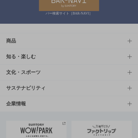
バー検索サイト［BAR-NAVI］
商品
商品TOP
知る・楽しむ
商品一覧
知る・楽しむTOP
文化・スポーツ
商品発売情報
キャンペーン
文化・スポーツTOP
サステナビリティ
栄養成分一覧
工場見学
サントリーホール
サステナビリティTOP
企業情報
お料理・お酒レシピ
サントリー美術館
トップメッセージ
企業情報TOP
地域情報
サントリーサンバーズ大阪
サントリーが考えるサステナビリティ経営
企業概要