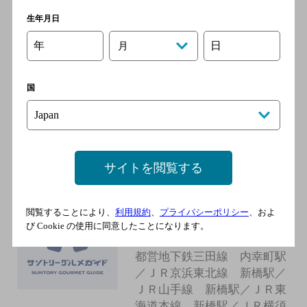
[中華料理]
生年月日
ＪＲ 新橋駅 日比谷口 徒歩3分
年
日
月
国
ＹＡＫＩＮＩＫＵ３７ ｗｅ
ｓｔ ＮＹ
[焼肉]
サイトを閲覧する
閲覧することにより、
利用規約
、
プライバシーポリシー
、およ
ヨプ新橋店
び Cookie の使用に同意したことになります。
[焼肉]
都営地下鉄三田線 内幸町駅
／ＪＲ京浜東北線 新橋駅／
ＪＲ山手線 新橋駅／ＪＲ東
海道本線 新橋駅／ＪＲ横須