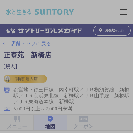
このページの本文へ移動
メニュ
現在地
から探す
店舗トップに戻る
正泰苑 新橋店
[焼肉]
都営地下鉄三田線 内幸町駅／ＪＲ横須賀線 新橋
駅／ＪＲ京浜東北線 新橋駅／ＪＲ山手線 新橋駅
／ＪＲ東海道本線 新橋駅
5,000円以上～7,000円未満
クーポン
地図
メニュー