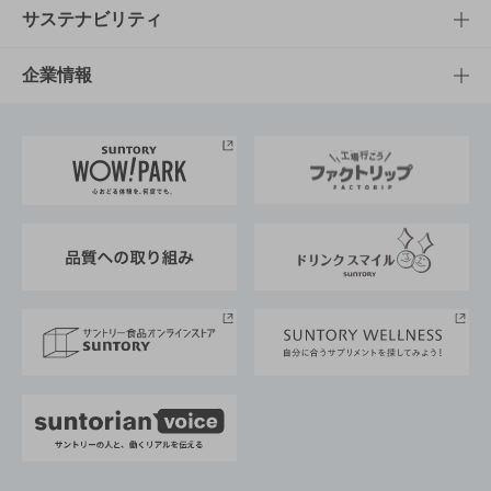
商品発売情報
キャンペーン
文化・スポーツTOP
サステナビリティ
栄養成分一覧
工場見学
サントリーホール
サステナビリティTOP
企業情報
お料理・お酒レシピ
サントリー美術館
トップメッセージ
企業情報TOP
地域情報
サントリーサンバーズ大阪
サントリーが考えるサステナビリティ経営
企業概要
東京サントリーサンゴリアス
ESG情報ポータル
グループ企業一覧
サントリースポーツ
サステナビリティストーリーズ
事業所一覧
採用情報