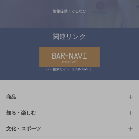
情報提供：ぐるなび
関連リンク
バー検索サイト［BAR-NAVI］
商品
商品TOP
知る・楽しむ
商品一覧
知る・楽しむTOP
文化・スポーツ