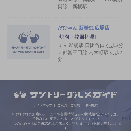
賀線 新橋駅
だひゃん 新橋SL広場店
[焼肉／韓国料理]
ＪＲ 新橋駅 日比谷口 徒歩2分
／都営三田線 内幸町駅 徒歩2
分
サイトマップ
ご意見・ご感想
利用規約
※それぞれのお店のメニューや営業時間などの掲載情報については、
予告なしに変更されることがありますので、
念のためお店にご確認の上ご来店くださいますようお願い申し上げま
す。