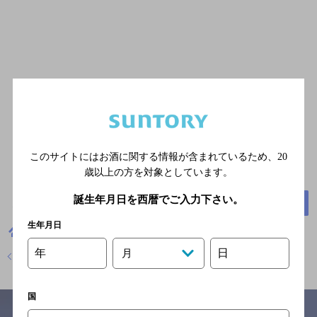
このサイトにはお酒に関する情報が含まれているため、
20
歳以上の方を対象としています。
誕生年月日を西暦でご入力下さい。
鳥取県米子市角盤町２－１４－２ Ｅビル１Ｆ
地図
生年月日
鳥取県
フランス料理
鉄板料理 ＳＥＴＳＵ
メニュー
年
日
月
店舗トップに戻る
国