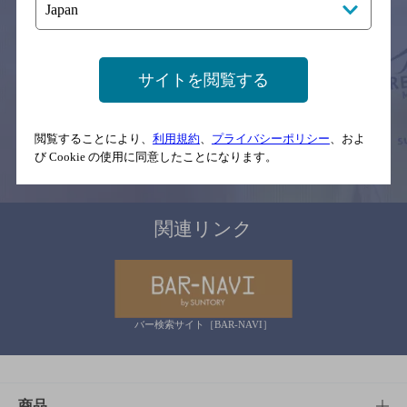
サイトマップ
ご意見・ご感想
利用規約
※それぞれのお店のメニューや営業時間などの掲載情報については、
サイトを閲覧する
予告なしに変更されることがありますので、
念のためお店にご確認の上ご来店くださいますようお願い申し上げま
す。
閲覧することにより、
利用規約
、
プライバシーポリシー
、およ
情報提供：ぐるなび
び Cookie の使用に同意したことになります。
関連リンク
バー検索サイト［BAR-NAVI］
商品