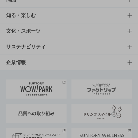
商品TOP
知る・楽しむ
商品一覧
知る・楽しむTOP
文化・スポーツ
商品発売情報
キャンペーン
文化・スポーツTOP
サステナビリティ
栄養成分一覧
工場見学
サントリーホール
サステナビリティTOP
企業情報
お料理・お酒レシピ
サントリー美術館
トップメッセージ
企業情報TOP
地域情報
サントリーサンバーズ大阪
サントリーが考えるサステナビリティ経営
企業概要
東京サントリーサンゴリアス
ESG情報ポータル
グループ企業一覧
サントリースポーツ
サステナビリティストーリーズ
事業所一覧