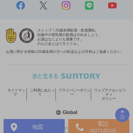
ストップ！20歳未満飲酒・飲酒運転。
妊娠中や授乳期の飲酒はやめましょう。
お酒はなによりも適量です。
のんだあとはリサイクル。
お酒に関する情報の20歳未満の方への転送および共有はご遠慮ください。
サイトマッ
ご利用にあたっ
プライバシーポリシ
ウェブアクセシビリ
プ
て
ー
ティ
ポリシー
新しいウィンドウで開く
Global
電話
地図
COPYRIGHT © SUNTORY HOLDINGS LIMITED.
0927145105
ALL RIGHTS RESERVED.