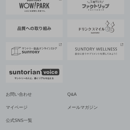
地域情報
サントリーサンバーズ大阪
サントリーが考えるサステナビリティ経営
企業概要
東京サントリーサンゴリアス
ESG情報ポータル
グループ企業一覧
サントリースポーツ
サステナビリティストーリーズ
事業所一覧
採用情報
お問い合わせ
Q&A
マイページ
メールマガジン
公式SNS一覧