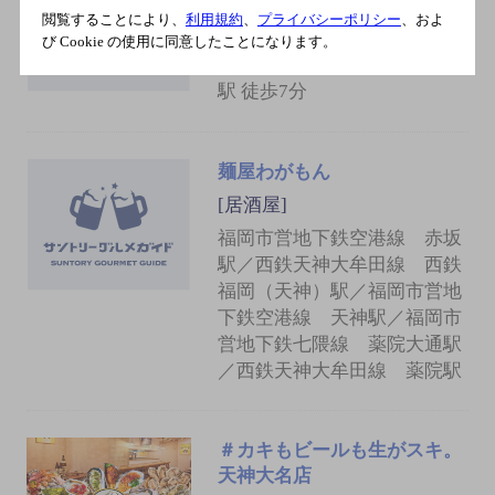
閲覧することにより、
利用規約
、
プライバシーポリシー
、およ
[居酒屋]
び Cookie の使用に同意したことになります。
地下鉄空港線（1号線） 赤坂
駅 徒歩7分
麺屋わがもん
[居酒屋]
福岡市営地下鉄空港線 赤坂
駅／西鉄天神大牟田線 西鉄
福岡（天神）駅／福岡市営地
下鉄空港線 天神駅／福岡市
営地下鉄七隈線 薬院大通駅
／西鉄天神大牟田線 薬院駅
＃カキもビールも生がスキ。
天神大名店