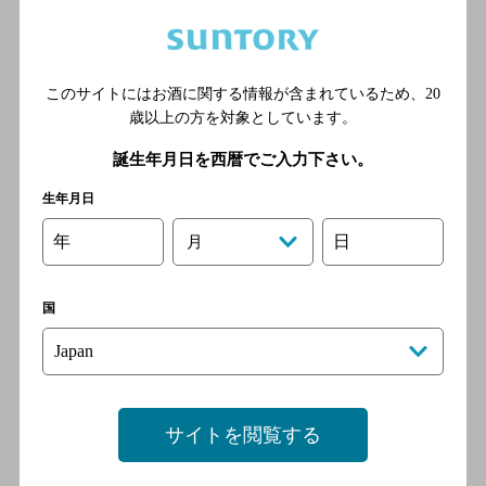
[居酒屋]
福岡市営地下鉄空港線 赤坂
駅／西鉄天神大牟田線 西鉄
このサイトにはお酒に関する情報が含まれているため、
20
福岡（天神）駅／福岡市営地
歳以上の方を対象としています。
下鉄七隈線 薬院大通駅／福
岡市営地下鉄空港線 天神駅
誕生年月日を西暦でご入力下さい。
生年月日
永らく
年
日
月
[居酒屋]
地下鉄空港線（1号線） 赤坂
国
駅 徒歩5分／西鉄天神大牟田
線 西鉄福岡（天神）駅 徒歩
11分
サイトを閲覧する
路地裏食堂 SMALL SPACE ex
酒場コージ