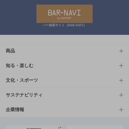
バー検索サイト［BAR-NAVI］
商品
商品TOP
知る・楽しむ
商品一覧
知る・楽しむTOP
文化・スポーツ
商品発売情報
キャンペーン
文化・スポーツTOP
サステナビリティ
栄養成分一覧
工場見学
サントリーホール
サステナビリティTOP
企業情報
お料理・お酒レシピ
サントリー美術館
トップメッセージ
企業情報TOP