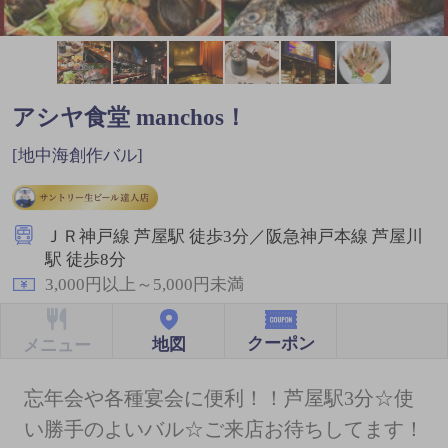
アシヤ食堂 manchos！
[地中海創作バル]
ＪＲ神戸線 芦屋駅 徒歩3分／阪急神戸本線 芦屋川
駅 徒歩8分
3,000円以上～5,000円未満
クーポン
地図
メニュー
忘年会や各種宴会に便利！！芦屋駅3分☆使
い勝手のよいバル☆ご来店お待ちしてます！