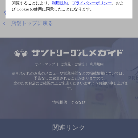
閲覧することにより、
利用規約
、
プライバシーポリシー
、およ
び Cookie の使用に同意したことになります。
兵庫県
バール
アシヤ食堂 manchos！
店舗トップに戻る
サイトマップ
ご意見・ご感想
利用規約
※それぞれのお店のメニューや営業時間などの掲載情報については、
予告なしに変更されることがありますので、
念のためお店にご確認の上ご来店くださいますようお願い申し上げま
す。
情報提供：ぐるなび
関連リンク