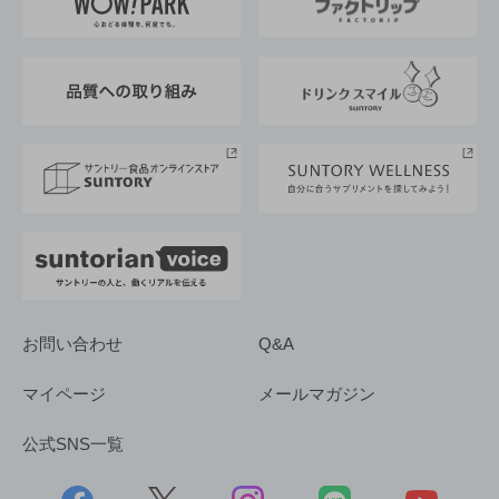
地域情報
サントリーサンバーズ大阪
サントリーが考えるサステナビリティ経営
企業概要
東京サントリーサンゴリアス
ESG情報ポータル
グループ企業一覧
サントリースポーツ
サステナビリティストーリーズ
事業所一覧
採用情報
お問い合わせ
Q&A
マイページ
メールマガジン
公式SNS一覧