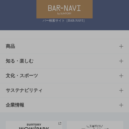
バー検索サイト［BAR-NAVI］
商品
商品TOP
知る・楽しむ
商品一覧
知る・楽しむTOP
文化・スポーツ
商品発売情報
キャンペーン
文化・スポーツTOP
サステナビリティ
栄養成分一覧
工場見学
サントリーホール
サステナビリティTOP
企業情報
お料理・お酒レシピ
サントリー美術館
トップメッセージ
企業情報TOP