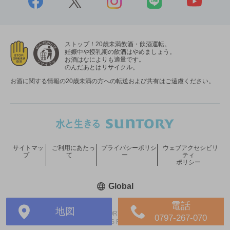
ストップ！20歳未満飲酒・飲酒運転。
妊娠中や授乳期の飲酒はやめましょう。
お酒はなによりも適量です。
のんだあとはリサイクル。
お酒に関する情報の20歳未満の方への転送および共有はご遠慮ください。
サイトマッ
ご利用にあたっ
プライバシーポリシ
ウェブアクセシビリ
プ
て
ー
ティ
ポリシー
新しいウィンドウで開く
Global
電話
地図
COPYRIGHT © SUNTORY HOLDINGS LIMITED.
0797-267-070
ALL RIGHTS RESERVED.