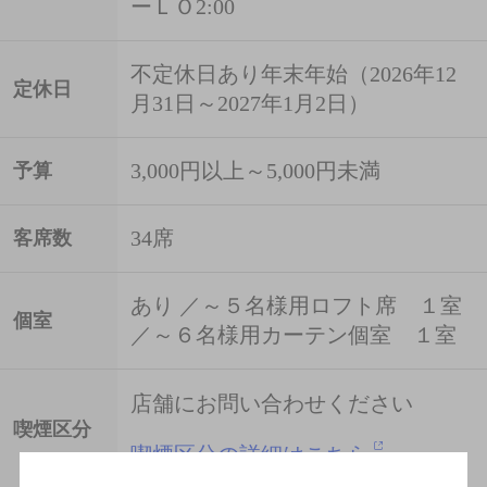
ーＬＯ2:00
不定休日あり年末年始（2026年12
定休日
月31日～2027年1月2日）
3,000円以上～5,000円未満
予算
34席
客席数
あり ／～５名様用ロフト席 １室
個室
／～６名様用カーテン個室 １室
店舗にお問い合わせください
喫煙区分
喫煙区分の詳細はこちら