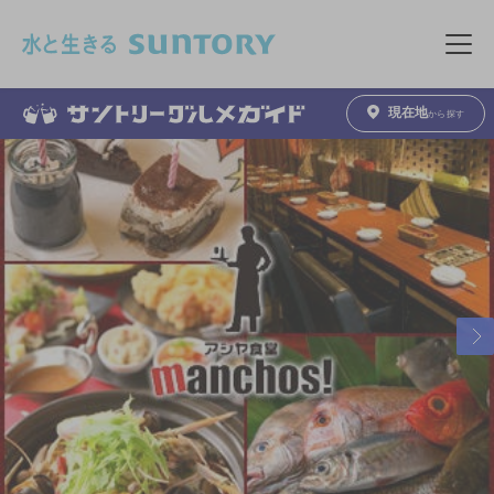
このページの本文へ移動
メニュ
現在地
から探す