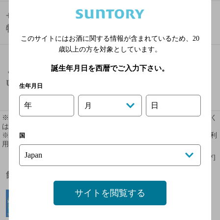
飲み放題
サービス・
特徴
お子様連れ大歓迎
このサイトにはお酒に関する情報が含まれているため、
20
歳以上の方を対象としています。
http://r.gnavi.co.jp/k674407
誕生年月日を西暦でご入力下さい。
ぐるなび
URL
生年月日
オリジナルサイト
年
日
月
※ 掲載されている情報は最新の内容と異なる場合があります。詳しく
はお店にお問い合わせください。
※ 掲載されているリンク等の外部コンテンツはお客様のご判断でご利
国
用ください。
[情報提供：ぐるなび]
飲めるお酒
サイトを閲覧する