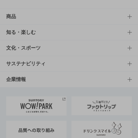
商品
商品TOP
知る・楽しむ
商品一覧
知る・楽しむTOP
文化・スポーツ
商品発売情報
キャンペーン
文化・スポーツTOP
サステナビリティ
栄養成分一覧
工場見学
サントリーホール
サステナビリティTOP
企業情報
お料理・お酒レシピ
サントリー美術館
トップメッセージ
企業情報TOP
地域情報
サントリーサンバーズ大阪
サントリーが考えるサステナビリティ経営
企業概要
東京サントリーサンゴリアス
ESG情報ポータル
グループ企業一覧