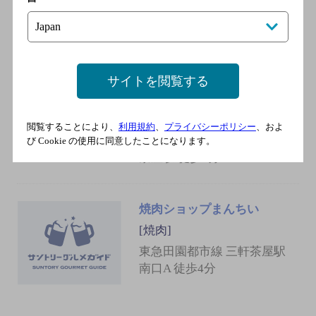
／東急世田谷線 西太子堂駅
／東急世田谷線 若林駅
サイトを閲覧する
湖南菜 香辣里
[中華料理]
東急世田谷線 三軒茶屋駅 徒
閲覧することにより、
利用規約
、
プライバシーポリシー
、およ
歩2分／東急田園都市線 三軒
び Cookie の使用に同意したことになります。
茶屋駅 徒歩2分
焼肉ショップまんちい
[焼肉]
東急田園都市線 三軒茶屋駅
南口A 徒歩4分