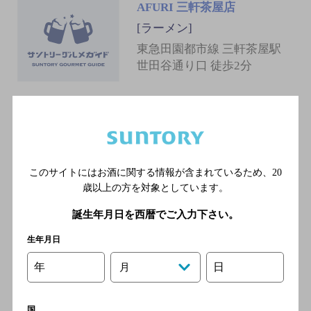
AFURI 三軒茶屋店
[ラーメン]
東急田園都市線 三軒茶屋駅
世田谷通り口 徒歩2分
三軒茶屋焼肉ホルモン 寅屋
[焼肉]
東急田園都市線 三軒茶屋駅
このサイトにはお酒に関する情報が含まれているため、
20
／東急世田谷線 三軒茶屋駅
歳以上の方を対象としています。
／東急世田谷線 西太子堂駅
誕生年月日を西暦でご入力下さい。
生年月日
焼肉うしお三軒茶屋
年
日
月
[焼肉]
東急田園都市線 三軒茶屋駅
／東急世田谷線 三軒茶屋駅
国