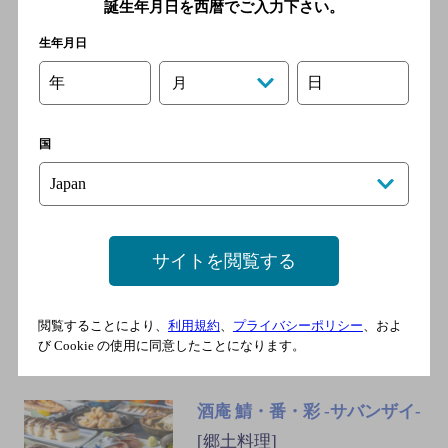
６０通り店
誕生年月日を西暦でご入力下さい。
[寿司]
生年月日
東京メトロ有楽町線 東池袋
年
日
月
駅／ＪＲ埼京線 池袋駅／Ｊ
Ｒ湘南新宿ライン 池袋駅／
ＪＲ山手線 池袋駅／東武東
国
上線 池袋駅
魚串・鮮魚・日本酒 魚徳
サイトを閲覧する
[炭火焼き]
地下鉄丸ノ内線 池袋駅 徒歩4
分／地下鉄有楽町線 池袋駅
閲覧することにより、
利用規約
、
プライバシーポリシー
、およ
徒歩5分
び Cookie の使用に同意したことになります。
酒庵 鯖・番・彩 ‐サバンザイ‐
[郷土料理]