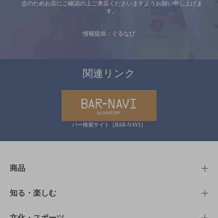
念のためお店にご確認の上ご来店くださいますようお願い申し上げま
す。
情報提供：ぐるなび
関連リンク
バー検索サイト［BAR-NAVI］
商品
商品TOP
知る・楽しむ
商品一覧
知る・楽しむTOP
文化・スポーツ