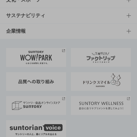
商品発売情報
キャンペーン
文化・スポーツTOP
サステナビリティ
栄養成分一覧
工場見学
サントリーホール
サステナビリティTOP
企業情報
お料理・お酒レシピ
サントリー美術館
トップメッセージ
企業情報TOP
地域情報
サントリーサンバーズ大阪
サントリーが考えるサステナビリティ経営
企業概要
東京サントリーサンゴリアス
ESG情報ポータル
グループ企業一覧
サントリースポーツ
サステナビリティストーリーズ
事業所一覧
採用情報