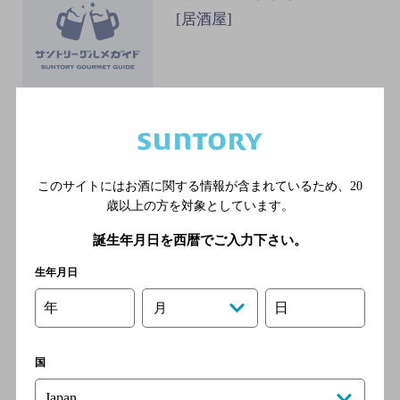
[居酒屋]
地酒と焼肴 古町山田家
[居酒屋]
このサイトにはお酒に関する情報が含まれているため、
20
ＪＲ 新潟駅 万代口 車7分
歳以上の方を対象としています。
誕生年月日を西暦でご入力下さい。
生年月日
ジョー
年
日
月
[居酒屋]
国