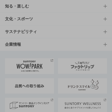
商品TOP
知る・楽しむ
商品一覧
知る・楽しむTOP
文化・スポーツ
商品発売情報
キャンペーン
文化・スポーツTOP
サステナビリティ
栄養成分一覧
工場見学
サントリーホール
サステナビリティTOP
企業情報
お料理・お酒レシピ
サントリー美術館
トップメッセージ
企業情報TOP
地域情報
サントリーサンバーズ大阪
サントリーが考えるサステナビリティ経営
企業概要
東京サントリーサンゴリアス
ESG情報ポータル
グループ企業一覧
サントリースポーツ
サステナビリティストーリーズ
事業所一覧
採用情報