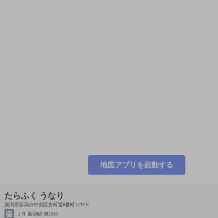
地図アプリを起動する
たらふく うなり
新潟県新潟市中央区古町通8番町1437-6
ＪＲ 新潟駅 車10分