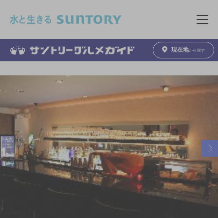
このページの本文へ移動
メニュ
現在地
から探す