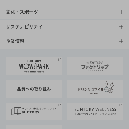
商品一覧
知る・楽しむTOP
文化・スポーツ
商品発売情報
キャンペーン
文化・スポーツTOP
サステナビリティ
栄養成分一覧
工場見学
サントリーホール
サステナビリティTOP
企業情報
お料理・お酒レシピ
サントリー美術館
トップメッセージ
企業情報TOP
地域情報
サントリーサンバーズ大阪
サントリーが考えるサステナビリティ経営
企業概要
東京サントリーサンゴリアス
ESG情報ポータル
グループ企業一覧
サントリースポーツ
サステナビリティストーリーズ
事業所一覧
採用情報