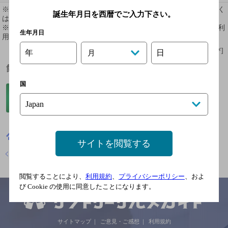
※ 掲載されている情報は最新の内容と異なる場合があります。詳しく
誕生年月日を西暦でご入力下さい。
はお店にお問い合わせください。
※ 掲載されているリンク等の外部コンテンツはお客様のご判断でご利
生年月日
用ください。
[情報提供：ぐるなび]
年
日
月
飲めるお酒
国
福島県
ワインバー
ワイン&チーズ マリアージュ
サイトを閲覧する
店舗トップに戻る
閲覧することにより、
利用規約
、
プライバシーポリシー
、およ
び Cookie の使用に同意したことになります。
サイトマップ
ご意見・ご感想
利用規約