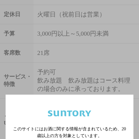
火曜日（祝前日は営業）
定休日
3,000円以上～5,000円未満
予算
21席
客席数
予約可
サービス・
飲み放題 飲み放題はコース料理
特徴
の場合のみに承っております。
http://r.gnavi.co.jp/7274422
ぐるなび
URL
このサイトにはお酒に関する情報が含まれているため、
20
オリジナルサイト
歳以上の方を対象としています。