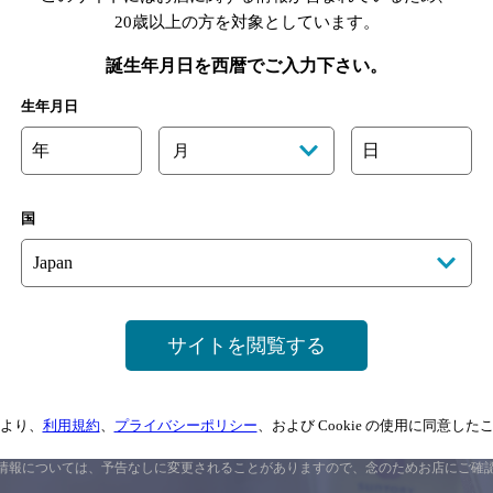
20歳以上の方を対象としています。
誕生年月日を西暦でご入力下さい。
生年月日
年
日
月
国
サイトを閲覧する
サイトマップ
ご意見・ご感想
利用規約
より、
利用規約
、
プライバシーポリシー
、および Cookie の使用に同意し
情報については、
予告なしに変更されることがありますので、
念のためお店にご確