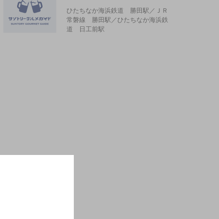
ひたちなか海浜鉄道 勝田駅／ＪＲ
常磐線 勝田駅／ひたちなか海浜鉄
道 日工前駅