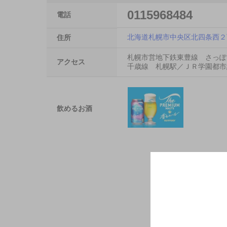
0115968484
電話
北海道札幌市中央区北四条西２
住所
札幌市営地下鉄東豊線 さっぽ
アクセス
千歳線 札幌駅／ＪＲ学園都市
飲めるお酒