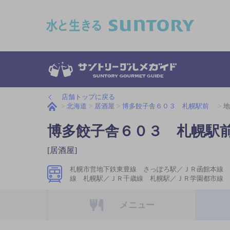
このページの本文へ移動
店舗トップに戻る
北海道
居酒屋
博多餃子舎６０３ 札幌駅前
地
博多餃子舎６０３ 札幌
[居酒屋]
札幌市営地下鉄東豊線 さっぽろ駅／ＪＲ函館本線 
線 札幌駅／ＪＲ千歳線 札幌駅／ＪＲ学園都市線 
メニュー