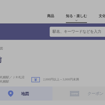
商品
知る・楽しむ
文
図
駅前
札幌駅／ＪＲ札沼
2,000円以上～3,000円未満
札幌駅
クーポン
地図