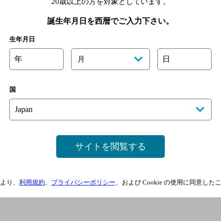
20歳以上の方を対象としています。
誕生年月日を西暦でご入力下さい。
生年月日
年
日
月
国
サイトを閲覧する
より、
利用規約
、
プライバシーポリシー
、および Cookie の使用に同意し