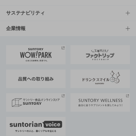
商品発売情報
キャンペーン
文化・スポーツTOP
サステナビリティ
栄養成分一覧
工場見学
サントリーホール
サステナビリティTOP
企業情報
お料理・お酒レシピ
サントリー美術館
トップメッセージ
企業情報TOP
地域情報
サントリーサンバーズ大阪
サントリーが考えるサステナビリティ経営
企業概要
東京サントリーサンゴリアス
ESG情報ポータル
グループ企業一覧
サントリースポーツ
サステナビリティストーリーズ
事業所一覧
採用情報