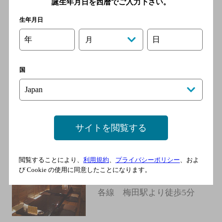
歩2分
誕生年月日を西暦でご入力下さい。
生年月日
ＣＡＲＡＴ
年
日
月
[その他洋食]
ＪＲ東西線 北新地駅／京阪
国
中之島線 渡辺橋駅／大阪市
営地下鉄四つ橋線 西梅田駅
／京阪中之島線 大江橋駅／
大阪市営地下鉄谷町線 東梅
田駅
サイトを閲覧する
閲覧することにより、
利用規約
、
プライバシーポリシー
、およ
晴屋
び Cookie の使用に同意したことになります。
[うまいもん酒房]
各線 梅田駅より徒歩5分