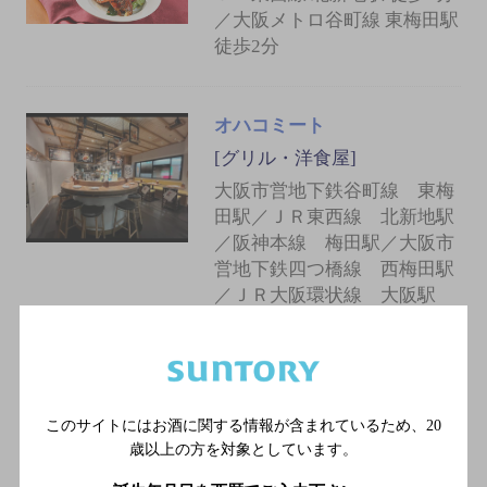
／大阪メトロ谷町線 東梅田駅
徒歩2分
オハコミート
[グリル・洋食屋]
大阪市営地下鉄谷町線 東梅
田駅／ＪＲ東西線 北新地駅
／阪神本線 梅田駅／大阪市
営地下鉄四つ橋線 西梅田駅
／ＪＲ大阪環状線 大阪駅
鉄板焼き＆焼き野菜 葉なと
北新地店
このサイトにはお酒に関する情報が含まれているため、
20
[鉄板焼き]
歳以上の方を対象としています。
JR東西線 北新地駅 11-41口 徒