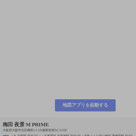
地図アプリを起動する
梅田 夜景 M PRIME
大阪府大阪市北区梅田1-1-3大阪駅前第3ビル32F
ＪＲ 大阪駅 徒歩5分／ＪＲ東西線 北新地駅 徒歩2分／大阪メトロ四つ橋線 西梅田駅 徒歩5