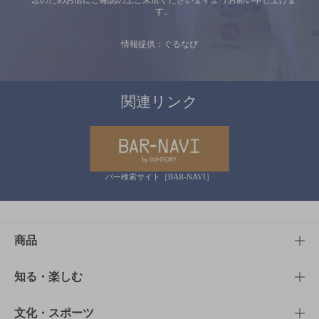
す。
情報提供：ぐるなび
関連リンク
バー検索サイト［BAR-NAVI］
商品
商品TOP
知る・楽しむ
商品一覧
知る・楽しむTOP
文化・スポーツ