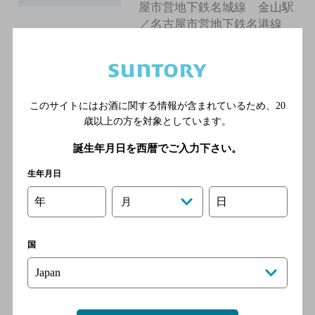
屋市営地下鉄名城線 金山駅
／名古屋市営地下鉄名港線
金山駅／ＪＲ中央本線 金山
駅
このサイトにはお酒に関する情報が含まれているため、
20
大衆酒場ひとめぼれ／金山駅
歳以上の方を対象としています。
南口店
[居酒屋]
誕生年月日を西暦でご入力下さい。
ＪＲ東海道本線 金山駅／名
生年月日
鉄名古屋本線 金山駅／名古
屋市営地下鉄名城線 金山駅
年
日
月
／名古屋市営地下鉄名港線
金山駅／ＪＲ中央本線 金山
国
駅
きんしゃち／金山駅前店