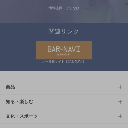
情報提供：ぐるなび
関連リンク
バー検索サイト［BAR-NAVI］
商品
商品TOP
知る・楽しむ
商品一覧
知る・楽しむTOP
文化・スポーツ