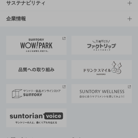
商品発売情報
キャンペーン
文化・スポーツTOP
サステナビリティ
栄養成分一覧
工場見学
サントリーホール
サステナビリティTOP
企業情報
お料理・お酒レシピ
サントリー美術館
トップメッセージ
企業情報TOP
地域情報
サントリーサンバーズ大阪
サントリーが考えるサステナビリティ経営
企業概要
東京サントリーサンゴリアス
ESG情報ポータル
グループ企業一覧
サントリースポーツ
サステナビリティストーリーズ
事業所一覧
採用情報