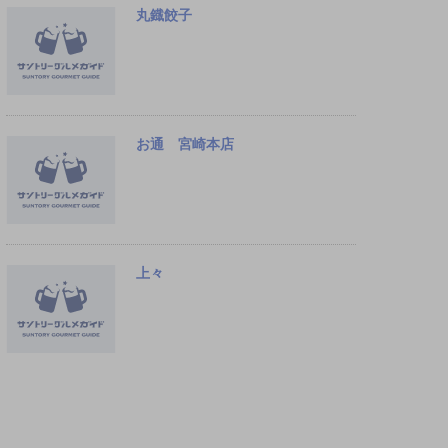
丸鐡餃子
お通 宮崎本店
上々