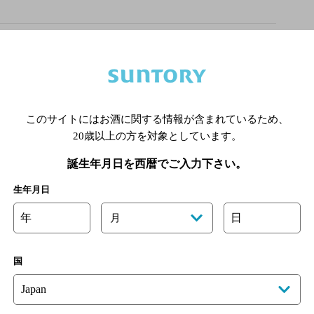
喫煙区分の詳細はこちら
ジナルサイトからでも承っております
コース＋1575円（税込）、ノンアルコール単品は840円（税
このサイトにはお酒に関する情報が含まれているため、
オリジナルサイト
20歳以上の方を対象としています。
誕生年月日を西暦でご入力下さい。
あります。詳しくはお店にお問い合わせください。
様のご判断でご利用ください。
生年月日
年
日
月
国