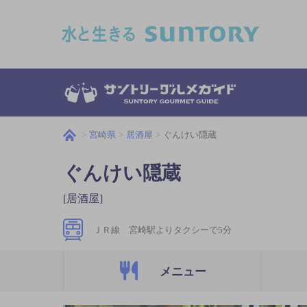
このページの本文へ移動
宮崎県
居酒屋
ぐんけい隠蔵
ぐんけい隠蔵
[居酒屋]
ＪＲ線 宮崎駅よりタクシーで5分
メニュー