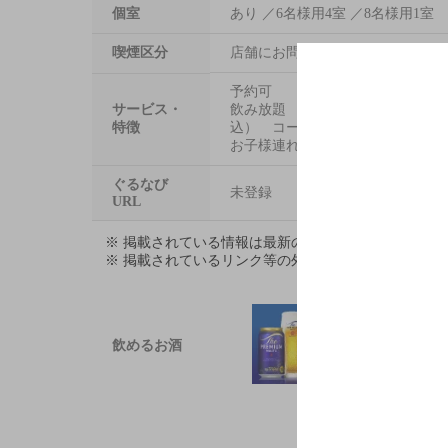
個室
あり ／6名様用4室 ／8名様用1室
喫煙区分
店舗にお問い合わせください
予約可 お電話またはお店オリ
サービス・
飲み放題 単品1890円（税込） 
特徴
込） コース＋630円（税込）
お子様連れ大歓迎
ぐるなび
未登録
URL
※ 掲載されている情報は最新の内容と異なる場合が
※ 掲載されているリンク等の外部コンテンツはお客
飲めるお酒