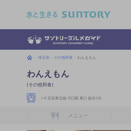
このページの本文へ移動
埼玉県
その他和食
わんえもん
わんえもん
[その他和食]
ＪＲ京浜東北線 川口駅 東口 徒歩3分
メニュー