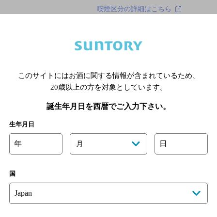
喫煙区分の詳細はこちら
オリジナルサイト
このサイトにはお酒に関する情報が含まれているため、
20歳以上の方を対象としています。
あります。詳しくはお店にお問い合わせください。
様のご判断でご利用ください。
誕生年月日を西暦でご入力下さい。
[情報提供：ぐるなび]
生年月日
年
日
月
国