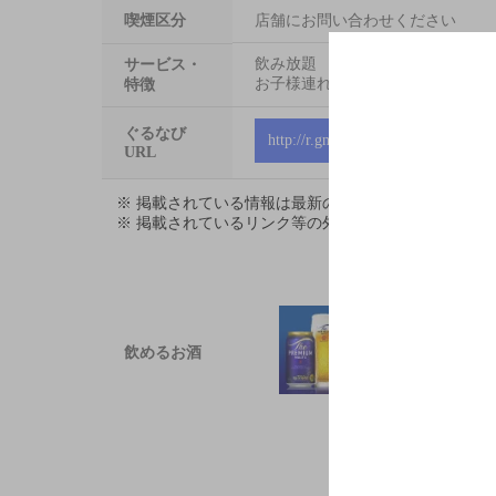
喫煙区分
店舗にお問い合わせください
飲み放題
サービス・
お子様連れ大歓迎
特徴
ぐるなび
http://r.gnavi.co.jp/gapb900
URL
※ 掲載されている情報は最新の内容と異なる場合が
※ 掲載されているリンク等の外部コンテンツはお客
飲めるお酒