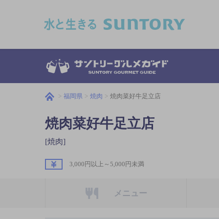
このページの本文へ移動
福岡県
焼肉
焼肉菜好牛足立店
焼肉菜好牛足立店
[焼肉]
3,000円以上～5,000円未満
メニュー