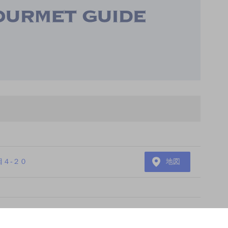
４-２０
地図