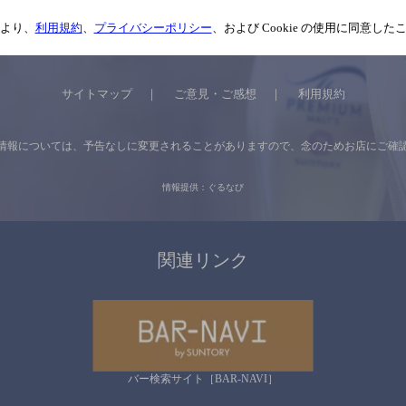
より、
利用規約
、
プライバシーポリシー
、および Cookie の使用に同意し
サイトマップ
ご意見・ご感想
利用規約
情報については、
予告なしに変更されることがありますので、
念のためお店にご確
情報提供：ぐるなび
関連リンク
バー検索サイト［BAR-NAVI］