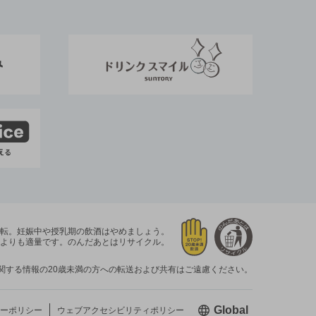
運転。
妊娠中や授乳期の飲酒はやめましょう。
よりも適量です。
のんだあとはリサイクル。
関する情報の20歳未満の方への転送および共有はご遠慮ください。
新しいウィン
Global
ーポリシー
ウェブアクセシビリティ
ポリシー