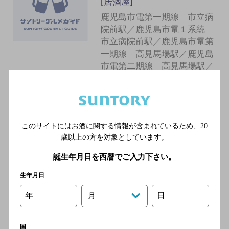
[居酒屋]
鹿児島市電第一期線 市立病
院前駅／鹿児島市電１系統
市立病院前駅／鹿児島市電第
一期線 高見馬場駅／鹿児島
市電第二期線 高見馬場駅／
鹿児島市電１系統 高見馬場
駅
このサイトにはお酒に関する情報が含まれているため、
20
味膳まさむね 雅宗
歳以上の方を対象としています。
[居酒屋]
誕生年月日を西暦でご入力下さい。
鹿児島市電第一期線 市立病
院前駅／鹿児島市電１系統
生年月日
市立病院前駅／鹿児島市電第
一期線 高見馬場駅／鹿児島
年
日
月
市電第二期線 高見馬場駅／
鹿児島市電１系統 高見馬場
国