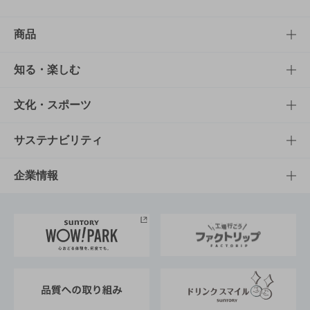
商品
商品TOP
知る・楽しむ
商品一覧
知る・楽しむTOP
文化・スポーツ
商品発売情報
キャンペーン
文化・スポーツTOP
サステナビリティ
栄養成分一覧
工場見学
サントリーホール
サステナビリティTOP
企業情報
お料理・お酒レシピ
サントリー美術館
トップメッセージ
企業情報TOP
地域情報
サントリーサンバーズ大阪
サントリーが考えるサステナビリティ経営
企業概要
東京サントリーサンゴリアス
ESG情報ポータル
グループ企業一覧
サントリースポーツ