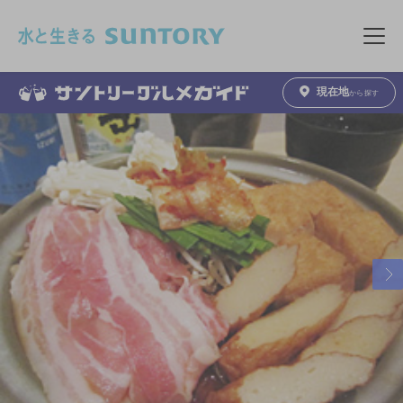
このページの本文へ移動
メニュ
現在地
から探す