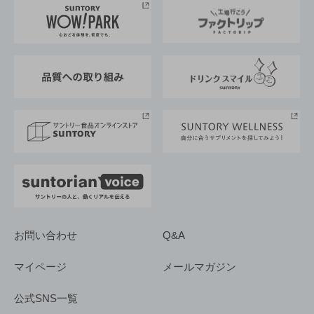
地域情報
サントリーサンバーズ大阪
サントリーが考えるサステナビリティ経営
企業概要
東京サントリーサンゴリアス
ESG情報ポータル
グループ企業一覧
サントリースポーツ
サステナビリティストーリーズ
事業所一覧
採用情報
お問い合わせ
Q&A
マイページ
メールマガジン
公式SNS一覧