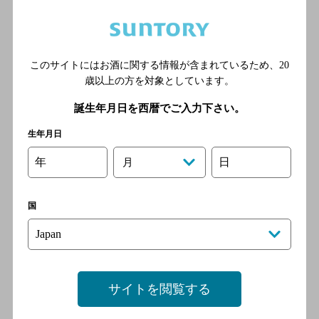
焼肉 藤虎
[焼肉]
このサイトにはお酒に関する情報が含まれているため、
20
ＪＲ越後線 新潟駅／ＪＲ信
歳以上の方を対象としています。
越本線 新潟駅／ＪＲ白新
誕生年月日を西暦でご入力下さい。
線 新潟駅／ＪＲ上越新幹
線 新潟駅
生年月日
年
日
月
焼肉 虎鉄
[焼肉]
国
ＪＲ越後線 新潟駅／ＪＲ信
越本線 新潟駅／ＪＲ白新
線 新潟駅／ＪＲ上越新幹
線 新潟駅
サイトを閲覧する