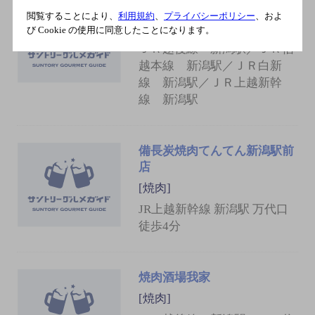
大阪焼肉Ｍ新潟店
閲覧することにより、
利用規約
、
プライバシーポリシー
、およ
[焼肉]
び Cookie の使用に同意したことになります。
ＪＲ越後線 新潟駅／ＪＲ信
越本線 新潟駅／ＪＲ白新
線 新潟駅／ＪＲ上越新幹
線 新潟駅
備長炭焼肉てんてん新潟駅前
店
[焼肉]
JR上越新幹線 新潟駅 万代口
徒歩4分
焼肉酒場我家
[焼肉]