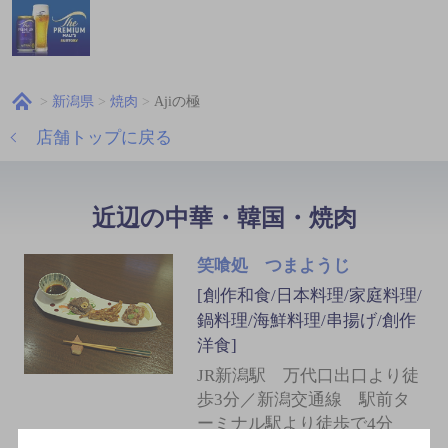
新潟県
焼肉
Ajiの極
店舗トップに戻る
近辺の中華・韓国・焼肉
笑喰処 つまようじ
[創作和食/日本料理/家庭料理/
鍋料理/海鮮料理/串揚げ/創作
洋食]
JR新潟駅 万代口出口より徒
歩3分／新潟交通線 駅前タ
ーミナル駅より徒歩で4分