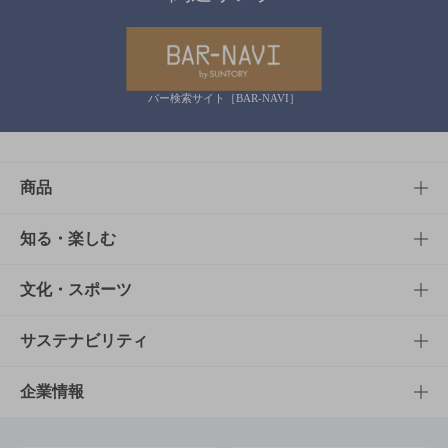
バー検索サイト［BAR-NAVI］
商品
商品TOP
知る・楽しむ
商品一覧
知る・楽しむTOP
文化・スポーツ
商品発売情報
キャンペーン
文化・スポーツTOP
サステナビリティ
栄養成分一覧
工場見学
サントリーホール
サステナビリティTOP
企業情報
お料理・お酒レシピ
サントリー美術館
トップメッセージ
企業情報TOP