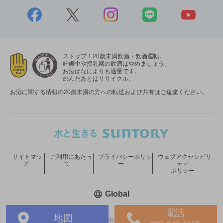
ストップ！20歳未満飲酒・飲酒運転。
妊娠中や授乳期の飲酒はやめましょう。
お酒はなによりも適量です。
のんだあとはリサイクル。
お酒に関する情報の20歳未満の方への転送および共有はご遠慮ください。
サイトマッ
ご利用にあたっ
プライバシーポリシ
ウェブアクセシビリ
プ
て
ー
ティ
ポリシー
新しいウィンドウで開く
Global
電話
地図
COPYRIGHT © SUNTORY HOLDINGS LIMITED.