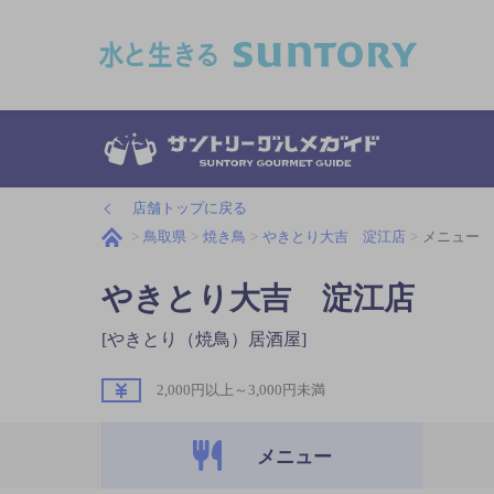
このページの本文へ移動
店舗トップに戻る
鳥取県
焼き鳥
やきとり大吉 淀江店
メニュー
やきとり大吉 淀江店
[やきとり（焼鳥）居酒屋]
2,000円以上～3,000円未満
メニュー