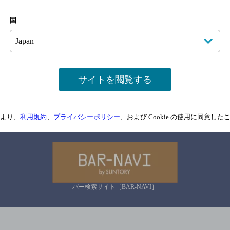
国
サイトマップ
ご意見・ご感想
利用規約
情報については、
予告なしに変更されることがありますので、
念のためお店にご確
サイトを閲覧する
情報提供：ぐるなび
より、
利用規約
、
プライバシーポリシー
、および Cookie の使用に同意し
関連リンク
バー検索サイト［BAR-NAVI］