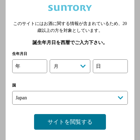
お祭り酒場 居酒屋よっちゃん
国分寺本店
このサイトにはお酒に関する情報が含まれているため、
20
歳以上の方を対象としています。
[居酒屋]
ＪＲ中央線 国分寺駅 南口 徒
誕生年月日を西暦でご入力下さい。
歩1分／西武国分寺線 国分寺
生年月日
駅 南口 徒歩1分
年
日
月
【完全個室】肉と海鮮 居酒屋
国
芯 国分寺店
[居酒屋]
ＪＲ中央線 国分寺駅 徒歩1分
サイトを閲覧する
銀だこ酒場ミーツ国分寺店