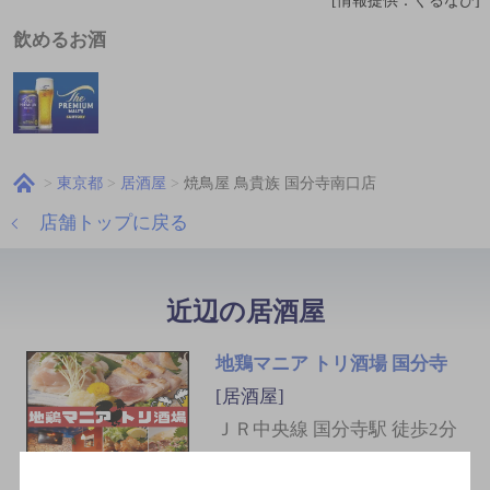
[情報提供：ぐるなび]
飲めるお酒
東京都
居酒屋
焼鳥屋 鳥貴族 国分寺南口店
店舗トップに戻る
近辺の居酒屋
地鶏マニア トリ酒場 国分寺
[居酒屋]
ＪＲ中央線 国分寺駅 徒歩2分