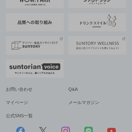
地域情報
サントリーサンバーズ大阪
サントリーが考えるサステナビリティ経営
企業概要
東京サントリーサンゴリアス
ESG情報ポータル
グループ企業一覧
サントリースポーツ
サステナビリティストーリーズ
事業所一覧
採用情報
お問い合わせ
Q&A
マイページ
メールマガジン
公式SNS一覧