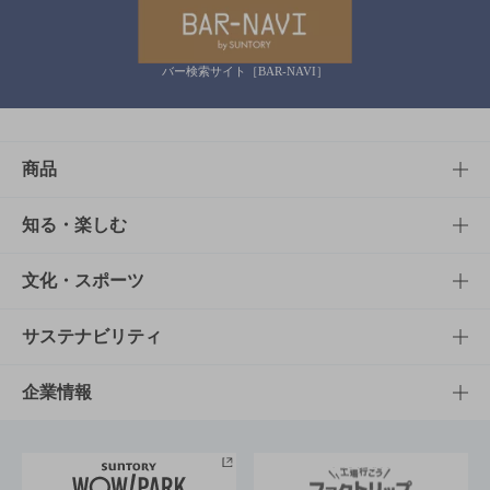
バー検索サイト［BAR-NAVI］
商品
商品TOP
知る・楽しむ
商品一覧
知る・楽しむTOP
文化・スポーツ
商品発売情報
キャンペーン
文化・スポーツTOP
サステナビリティ
栄養成分一覧
工場見学
サントリーホール
サステナビリティTOP
企業情報
お料理・お酒レシピ
サントリー美術館
トップメッセージ
企業情報TOP