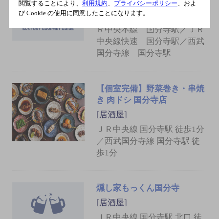
[居酒屋]
閲覧することにより、
利用規約
、
プライバシーポリシー
、およ
び Cookie の使用に同意したことになります。
西武多摩湖線 国分寺駅／Ｊ
Ｒ中央本線 国分寺駅／ＪＲ
中央線快速 国分寺駅／西武
国分寺線 国分寺駅
【個室完備】野菜巻き・串焼
き 肉ドシ 国分寺店
[居酒屋]
ＪＲ中央線 国分寺駅 徒歩1分
／西武国分寺線 国分寺駅 徒
歩1分
燻し家もっくん国分寺
[居酒屋]
ＪＲ中央線 国分寺駅 北口 徒