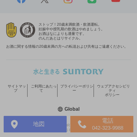
ストップ！20歳未満飲酒・飲酒運転。
妊娠中や授乳期の飲酒はやめましょう。
お酒はなによりも適量です。
のんだあとはリサイクル。
お酒に関する情報の20歳未満の方への転送および共有はご遠慮ください。
サイトマッ
ご利用にあたっ
プライバシーポリシ
ウェブアクセシビリ
プ
て
ー
ティ
ポリシー
新しいウィンドウで開く
Global
電話
地図
COPYRIGHT © SUNTORY HOLDINGS LIMITED.
042-323-9988
ALL RIGHTS RESERVED.