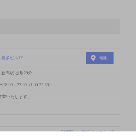
永喜多ビル1F
地図
 新潟駅 徒歩29分
18:00～23:00（L.O.22:30）
営業いたします。
喫煙区分の詳細はこちら