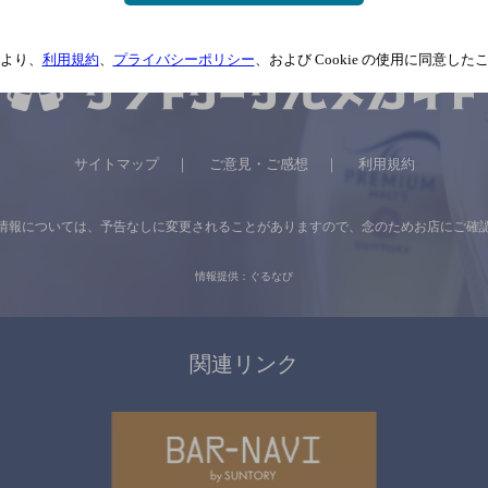
より、
利用規約
、
プライバシーポリシー
、および Cookie の使用に同意し
サイトマップ
ご意見・ご感想
利用規約
情報については、
予告なしに変更されることがありますので、
念のためお店にご確
情報提供：ぐるなび
関連リンク