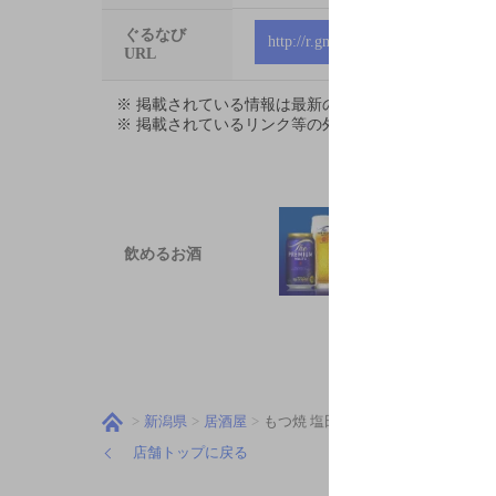
ぐるなび
http://r.gnavi.co.jp/r880800
URL
※ 掲載されている情報は最新の内容と異なる場合が
※ 掲載されているリンク等の外部コンテンツはお客
飲めるお酒
新潟県
居酒屋
もつ焼 塩田屋 新潟店
店舗トップに戻る