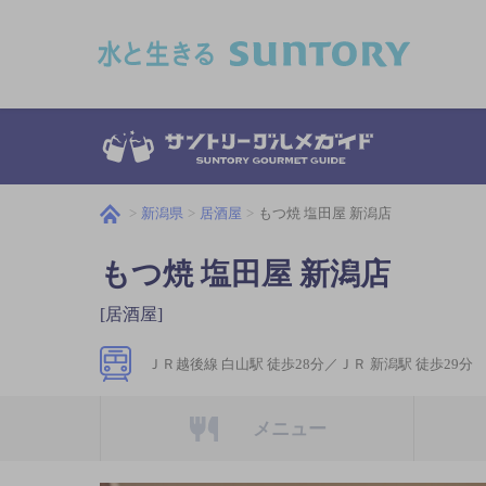
このページの本文へ移動
新潟県
居酒屋
もつ焼 塩田屋 新潟店
もつ焼 塩田屋 新潟店
[居酒屋]
ＪＲ越後線 白山駅 徒歩28分／ＪＲ 新潟駅 徒歩29分
メニュー