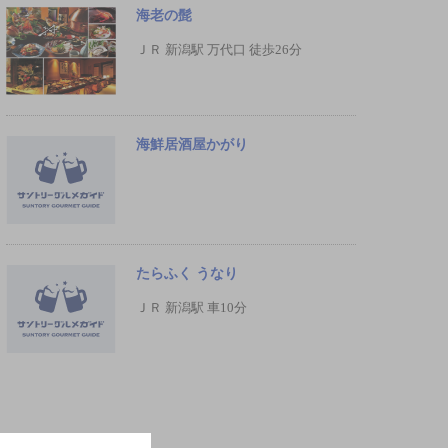
海老の髭
ＪＲ 新潟駅 万代口 徒歩26分
海鮮居酒屋かがり
たらふく うなり
ＪＲ 新潟駅 車10分