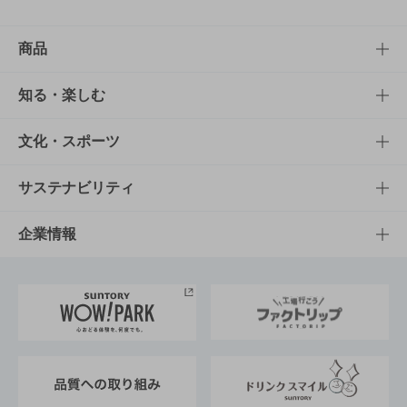
商品
商品TOP
知る・楽しむ
商品一覧
知る・楽しむTOP
文化・スポーツ
商品発売情報
キャンペーン
文化・スポーツTOP
サステナビリティ
栄養成分一覧
工場見学
サントリーホール
サステナビリティTOP
企業情報
お料理・お酒レシピ
サントリー美術館
トップメッセージ
企業情報TOP
地域情報
サントリーサンバーズ大阪
サントリーが考えるサステナビリティ経営
企業概要
東京サントリーサンゴリアス
ESG情報ポータル
グループ企業一覧