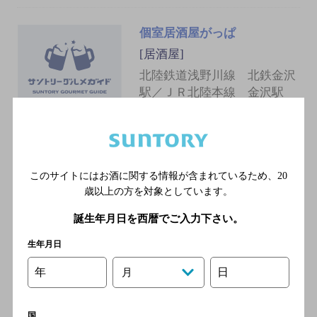
個室居酒屋がっぱ
[居酒屋]
北陸鉄道浅野川線 北鉄金沢
駅／ＪＲ北陸本線 金沢駅
田丸茶寮
[居酒屋]
このサイトにはお酒に関する情報が含まれているため、
20
歳以上の方を対象としています。
北陸鉄道浅野川線 北鉄金沢
駅／ＪＲ北陸本線 金沢駅／
誕生年月日を西暦でご入力下さい。
北陸鉄道浅野川線 七ツ屋駅
生年月日
年
日
月
極豚
[居酒屋]
国