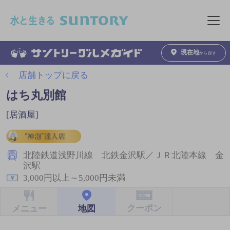
このページの本文へ移動
メニュ
現在地
から探す
店舗トップに戻る
はち丸別館
[居酒屋]
北陸鉄道浅野川線 北鉄金沢駅／ＪＲ北陸本線 金
沢駅
3,000円以上～5,000円未満
クーポン
地図
メニュー