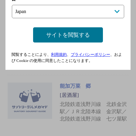
北陸鉄道浅野川線 北鉄金沢
駅／ＪＲ北陸本線 金沢駅
サイトを閲覧する
トロ壱金沢店
[居酒屋]
北陸鉄道浅野川線 北鉄金沢
閲覧することにより、
利用規約
、
プライバシーポリシー
、およ
駅／ＪＲ北陸本線 金沢駅
び Cookie の使用に同意したことになります。
能加万菜 郷
[居酒屋]
北陸鉄道浅野川線 北鉄金沢
駅／ＪＲ北陸本線 金沢駅／
北陸鉄道浅野川線 七ツ屋駅