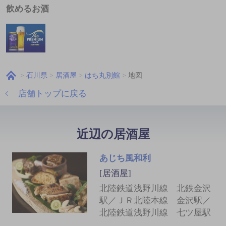
飲めるお酒
石川県
居酒屋
はち丸別館
地図
店舗トップに戻る
近辺の居酒屋
あじち風和利
[居酒屋]
北陸鉄道浅野川線 北鉄金沢
駅／ＪＲ北陸本線 金沢駅／
北陸鉄道浅野川線 七ツ屋駅