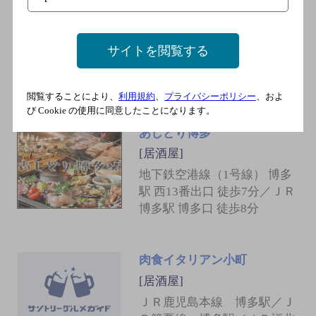
ＪＲ鹿児島本線 博多駅／Ｊ
Ｒ篠栗線 博多駅／ＪＲ福北
ゆたか線 博多駅／福岡市営
サイトを閲覧する
地下鉄空港線 博多駅／ＪＲ
山陽新幹線 博多駅
閲覧することにより、
利用規約
、
プライバシーポリシー
、およ
び Cookie の使用に同意したことになります。
あしどり博多
[居酒屋]
地下鉄空港線（1号線） 博多
駅 西13番出口 徒歩7分／ＪＲ
博多駅 博多口 徒歩8分
肉食イタリアン小町
[居酒屋]
ＪＲ鹿児島本線 博多駅／Ｊ