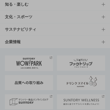
商品TOP
知る・楽しむ
商品一覧
知る・楽しむTOP
文化・スポーツ
商品発売情報
キャンペーン
文化・スポーツTOP
サステナビリティ
栄養成分一覧
工場見学
サントリーホール
サステナビリティTOP
企業情報
お料理・お酒レシピ
サントリー美術館
トップメッセージ
企業情報TOP
地域情報
サントリーサンバーズ大阪
サントリーが考えるサステナビリティ経営
企業概要
東京サントリーサンゴリアス
ESG情報ポータル
グループ企業一覧
サントリースポーツ
サステナビリティストーリーズ
事業所一覧
採用情報