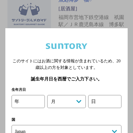
[居酒屋]
福岡市営地下鉄空港線 祇園
駅／ＪＲ鹿児島本線 博多駅
／ＪＲ篠栗線 博多駅／ＪＲ
福北ゆたか線 博多駅／福岡
市営地下鉄空港線 博多駅
このサイトにはお酒に関する情報が含まれているため、
20
旨唐揚げと居酒メシ ミライザ
歳以上の方を対象としています。
カ 博多口駅前店
誕生年月日を西暦でご入力下さい。
[居酒屋]
生年月日
地下鉄空港線（1号線） 博多
駅 徒歩1分
年
日
月
国
博多弁天堂総本店
[居酒屋]