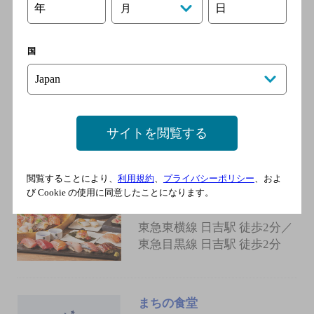
口より徒歩3分
年
日
月
国
飯酒トモエ
[居酒屋]
横浜市営地下鉄グリーンライ
ン 日吉駅／東急東横線 日
サイトを閲覧する
吉駅／東急目黒線 日吉駅
閲覧することにより、
利用規約
、
プライバシーポリシー
、およ
鮨・酒・肴 杉玉 日吉
び Cookie の使用に同意したことになります。
[居酒屋]
東急東横線 日吉駅 徒歩2分／
東急目黒線 日吉駅 徒歩2分
まちの食堂