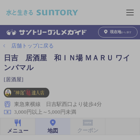
このページの本文へ移動
メニュ
現在地
から探す
店舗トップに戻る
日吉 居酒屋 和ＩＮ場 ＭＡＲＵ ワイ
ンバマル
[居酒屋]
東急東横線 日吉駅西口より徒歩4分
3,000円以上～5,000円未満
クーポン
地図
メニュー