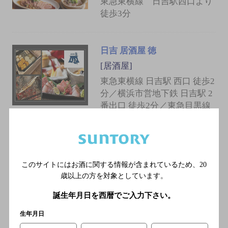
東急東横線 日吉駅西口より
徒歩3分
日吉 居酒屋 徳
[居酒屋]
東急東横線 日吉駅 西口 徒歩2
分／横浜市営地下鉄 日吉駅 2
番出口 徒歩2分／東急目黒線
日吉駅 西口 徒歩2分
日吉 串焼き 横浜串工房
このサイトにはお酒に関する情報が含まれているため、
20
日吉店
歳以上の方を対象としています。
[串焼き]
誕生年月日を西暦でご入力下さい。
東急東横線 日吉駅西口より
徒歩3分／横浜市営地下鉄グ
生年月日
リーンライン 日吉駅2番出