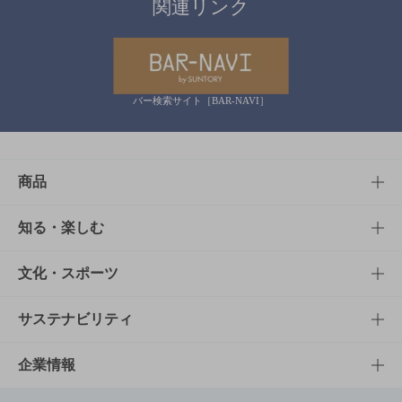
関連リンク
バー検索サイト［BAR-NAVI］
商品
商品TOP
知る・楽しむ
商品一覧
知る・楽しむTOP
文化・スポーツ
商品発売情報
キャンペーン
文化・スポーツTOP
サステナビリティ
栄養成分一覧
工場見学
サントリーホール
サステナビリティTOP
企業情報