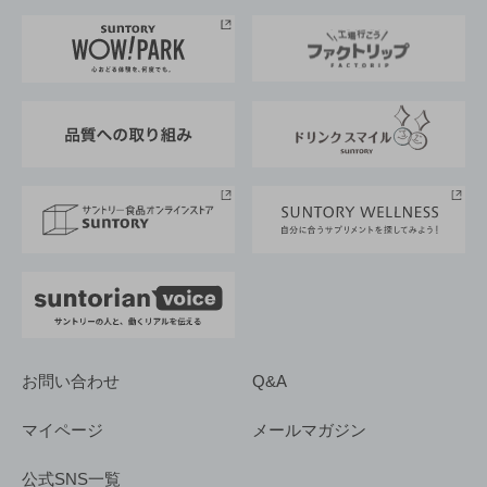
お料理・お酒レシピ
サントリー美術館
トップメッセージ
企業情報TOP
地域情報
サントリーサンバーズ大阪
サントリーが考えるサステナビリティ経営
企業概要
東京サントリーサンゴリアス
ESG情報ポータル
グループ企業一覧
サントリースポーツ
サステナビリティストーリーズ
事業所一覧
採用情報
お問い合わせ
Q&A
マイページ
メールマガジン
公式SNS一覧