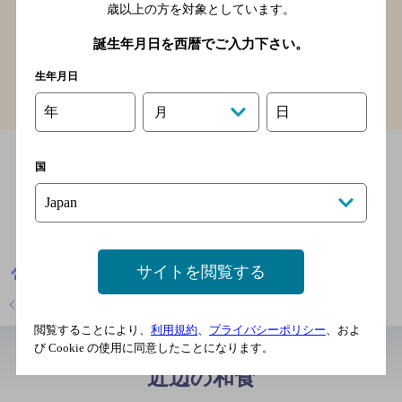
歳以上の方を対象としています。
誕生年月日を西暦でご入力下さい。
生年月日
年
日
月
国
サイトを閲覧する
奈良県
焼き鳥
とことこ
店舗トップに戻る
閲覧することにより、
利用規約
、
プライバシーポリシー
、およ
び Cookie の使用に同意したことになります。
近辺の和食