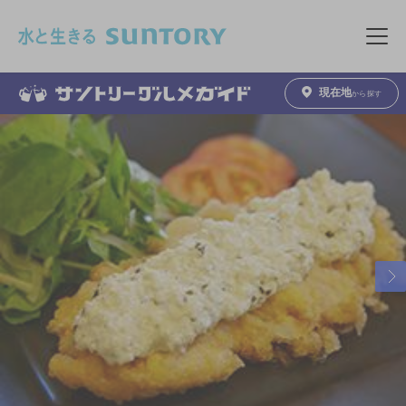
このページの本文へ移動
メニュ
現在地
から探す