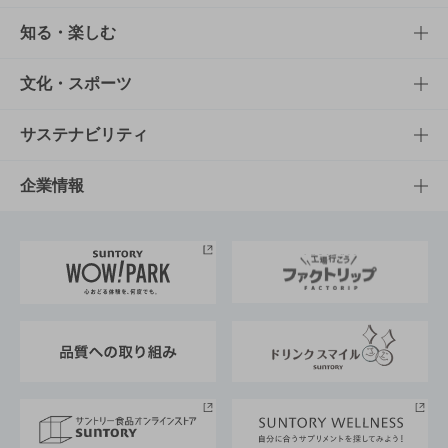
商品TOP
知る・楽しむ
商品一覧
知る・楽しむTOP
文化・スポーツ
商品発売情報
キャンペーン
文化・スポーツTOP
サステナビリティ
栄養成分一覧
工場見学
サントリーホール
サステナビリティTOP
企業情報
お料理・お酒レシピ
サントリー美術館
トップメッセージ
企業情報TOP
地域情報
サントリーサンバーズ大阪
サントリーが考えるサステナビリティ経営
企業概要
東京サントリーサンゴリアス
ESG情報ポータル
グループ企業一覧
サントリースポーツ
サステナビリティストーリーズ
事業所一覧
採用情報