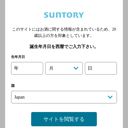
備長炭火ホルモン焼 しちりん
本八幡南口駅前店
このサイトにはお酒に関する情報が含まれているため、
20
[焼肉]
歳以上の方を対象としています。
JR総武本線（東京-銚子） 本
誕生年月日を西暦でご入力下さい。
八幡（総武線）駅 南口 徒歩2
生年月日
分
年
日
月
長福酒房
国
[中華料理]
サイトを閲覧する
『肉山』 本八幡