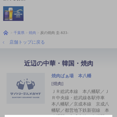
千葉県
焼肉
炭の焼肉 圭‐KEI‐
店舗トップに戻る
近辺の中華・韓国・焼肉
焼肉ばぁ場 本八幡
[焼肉]
ＪＲ総武本線 本八幡駅／Ｊ
Ｒ中央線・総武線各駅停車
本八幡駅／京成本線 京成八
幡駅／都営地下鉄新宿線 本
八幡駅／京成本線 鬼越駅