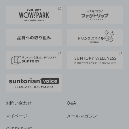
お料理・お酒レシピ
サントリー美術館
トップメッセージ
企業情報TOP
地域情報
サントリーサンバーズ大阪
サントリーが考えるサステナビリティ経営
企業概要
東京サントリーサンゴリアス
ESG情報ポータル
グループ企業一覧
サントリースポーツ
サステナビリティストーリーズ
事業所一覧
採用情報
お問い合わせ
Q&A
マイページ
メールマガジン
公式SNS一覧