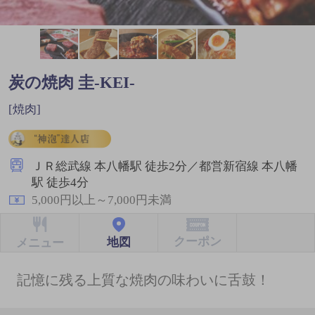
炭の焼肉 圭‐KEI‐
[焼肉]
ＪＲ総武線 本八幡駅 徒歩2分／都営新宿線 本八幡
駅 徒歩4分
5,000円以上～7,000円未満
クーポン
地図
メニュー
記憶に残る上質な焼肉の味わいに舌鼓！