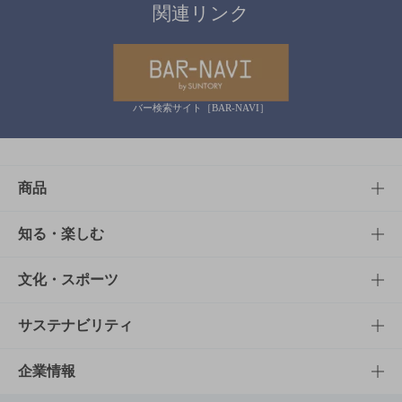
関連リンク
バー検索サイト［BAR-NAVI］
商品
商品TOP
知る・楽しむ
商品一覧
知る・楽しむTOP
文化・スポーツ
商品発売情報
キャンペーン
文化・スポーツTOP
サステナビリティ
栄養成分一覧
工場見学
サントリーホール
サステナビリティTOP
企業情報