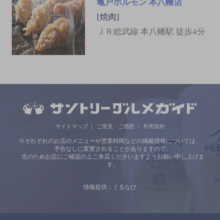
亀戸ホルモン 本八幡店
[焼肉]
ＪＲ総武線 本八幡駅 徒歩4分
サイトマップ
ご意見・ご感想
利用規約
※それぞれのお店のメニューや営業時間などの掲載情報については、
予告なしに変更されることがありますので、
念のためお店にご確認の上ご来店くださいますようお願い申し上げま
す。
情報提供：ぐるなび