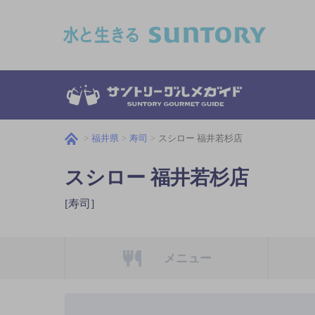
このページの本文へ移動
福井県
寿司
スシロー 福井若杉店
スシロー 福井若杉店
[寿司]
メニュー