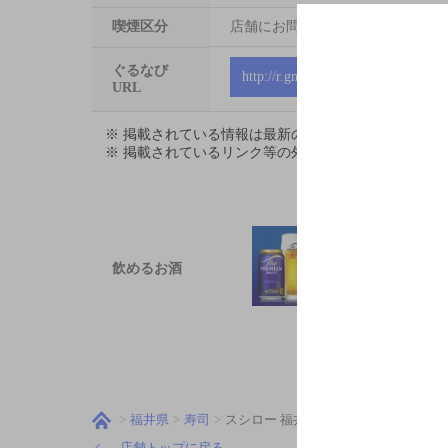
喫煙区分
店舗にお問い合わせください
ぐるなび
http://r.gnavi.co.jp/6664192
URL
※ 掲載されている情報は最新の内容と異なる場合が
※ 掲載されているリンク等の外部コンテンツはお客
飲めるお酒
福井県
寿司
スシロー 福井若杉店
店舗トップに戻る