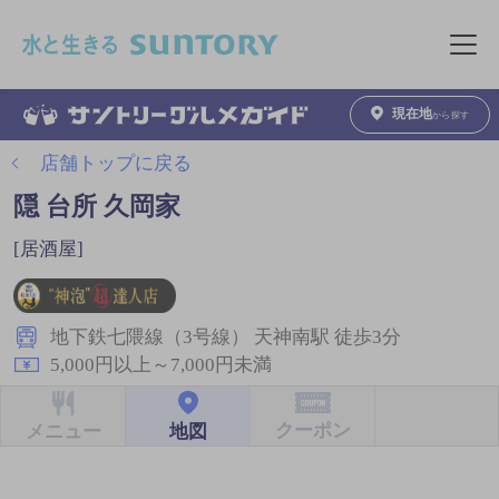
このページの本文へ移動
メニュ
現在地
から探す
店舗トップに戻る
隠 台所 久岡家
[居酒屋]
地下鉄七隈線（3号線） 天神南駅 徒歩3分
5,000円以上～7,000円未満
クーポン
地図
メニュー