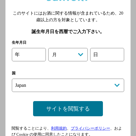
福岡市営地下鉄七隈線 天神
南駅／福岡市営地下鉄空港
このサイトにはお酒に関する情報が含まれているため、
20
線 中洲川端駅／福岡市営地
歳以上の方を対象としています。
下鉄箱崎線 中洲川端駅／福
誕生年月日を西暦でご入力下さい。
岡市営地下鉄七隈線 渡辺通
駅／福岡市営地下鉄空港線
生年月日
天神駅
年
日
月
手羽煮ことや
国
[居酒屋]
福岡市営地下鉄七隈線 天神
南駅／福岡市営地下鉄七隈
線 渡辺通駅／福岡市営地下
サイトを閲覧する
鉄空港線 中洲川端駅／福岡
市営地下鉄箱崎線 中洲川端
駅／福岡市営地下鉄空港線
閲覧することにより、
利用規約
、
プライバシーポリシー
、およ
天神駅
び Cookie の使用に同意したことになります。