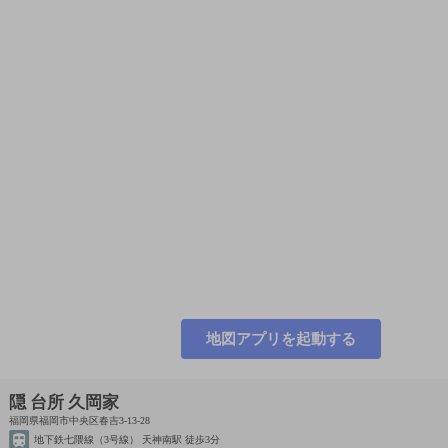
地図アプリを起動する
隠 台所 久岡家
福岡県福岡市中央区春吉3-13-28
地下鉄七隈線（3号線） 天神南駅 徒歩3分