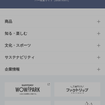
バー検索サイト［BAR-NAVI］
商品
商品TOP
知る・楽しむ
商品一覧
知る・楽しむTOP
文化・スポーツ
商品発売情報
キャンペーン
文化・スポーツTOP
サステナビリティ
栄養成分一覧
工場見学
サントリーホール
サステナビリティTOP
企業情報
お料理・お酒レシピ
サントリー美術館
トップメッセージ
企業情報TOP
地域情報
サントリーサンバーズ大阪
サントリーが考えるサステナビリティ経営
企業概要
東京サントリーサンゴリアス
ESG情報ポータル
グループ企業一覧