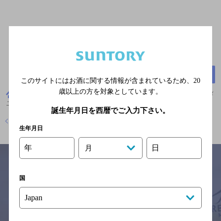
山形県天童市南町二丁目８－１４
地図
このサイトにはお酒に関する情報が含まれているため、
20
歳以上の方を対象としています。
山形県
居酒屋
山形蕎麦と備長炭炙り酒家 YEBISU亭
メ
ニュー
誕生年月日を西暦でご入力下さい。
店舗トップに戻る
生年月日
年
日
月
国
サイトマップ
ご意見・ご感想
利用規約
※それぞれのお店のメニューや営業時間などの掲載情報については、
予告なしに変更されることがありますので、
念のためお店にご確認の上ご来店くださいますようお願い申し上げま