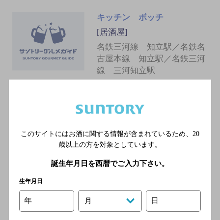
キッチン ボッチ
[居酒屋]
名鉄三河線 知立駅／名鉄名
古屋本線 知立駅／名鉄三河
線 三河知立駅
【個室完備】浜焼きと肴 海鮮
酒場 チリュウズシ 知立駅前
店
このサイトにはお酒に関する情報が含まれているため、
20
[居酒屋]
歳以上の方を対象としています。
名鉄三河線 知立駅 徒歩1分／
誕生年月日を西暦でご入力下さい。
名鉄名古屋本線 知立駅 徒歩1
分
生年月日
年
日
月
本格鉄板×個室居酒屋 眺座