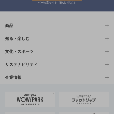
バー検索サイト［BAR-NAVI］
商品
商品TOP
知る・楽しむ
商品一覧
知る・楽しむTOP
文化・スポーツ
商品発売情報
キャンペーン
文化・スポーツTOP
サステナビリティ
栄養成分一覧
工場見学
サントリーホール
サステナビリティTOP
企業情報
お料理・お酒レシピ
サントリー美術館
トップメッセージ
企業情報TOP
地域情報
サントリーサンバーズ大阪
サントリーが考えるサステナビリティ経営
企業概要