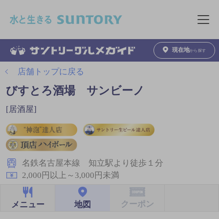
このページの本文へ移動
メニュ
現在地
から探す
店舗トップに戻る
びすとろ酒場 サンビーノ
[居酒屋]
名鉄名古屋本線 知立駅より徒歩１分
2,000円以上～3,000円未満
クーポン
地図
メニュー