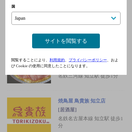
（choza）知立駅前店
国
[居酒屋]
名鉄名古屋本線 知立駅 徒歩1
分
サイトを閲覧する
焼肉ホルモン ばさら亭 知
立駅前店
閲覧することにより、
利用規約
、
プライバシーポリシー
、およ
び Cookie の使用に同意したことになります。
[居酒屋]
名鉄三河線 知立駅 徒歩1分
焼鳥屋 鳥貴族 知立店
[居酒屋]
名鉄名古屋本線 知立駅 徒歩1
分