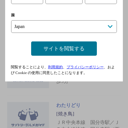
壺中の天 国分寺
[居酒屋]
国
ＪＲ中央線 国分寺駅 南口 徒
歩2分／西武多摩湖線 国分寺
駅 南口 徒歩2分
サイトを閲覧する
居酒屋 くいしん坊 国分寺店
[鍋料理]
閲覧することにより、
利用規約
、
プライバシーポリシー
、およ
び Cookie の使用に同意したことになります。
ＪＲ中央線 国分寺駅 南口 徒
歩3分
わたりどり
[焼き鳥]
ＪＲ中央本線 国分寺駅／Ｊ