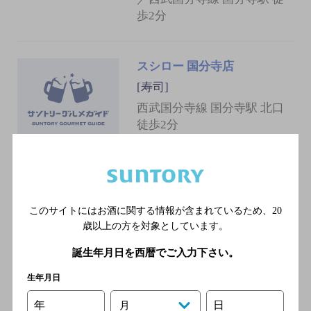
歩2分
スシロー 国分寺店
[寿司]
西武国分寺線 国分寺駅 北口
徒歩2分
鶏酔炭
[焼き鳥]
このサイトにはお酒に関する情報が含まれているため、
20
ＪＲ中央本線 国分寺駅／Ｊ
歳以上の方を対象としています。
Ｒ中央線快速 国分寺駅／西
誕生年月日を西暦でご入力下さい。
武国分寺線 国分寺駅／西武
多摩湖線 国分寺駅
生年月日
年
日
月