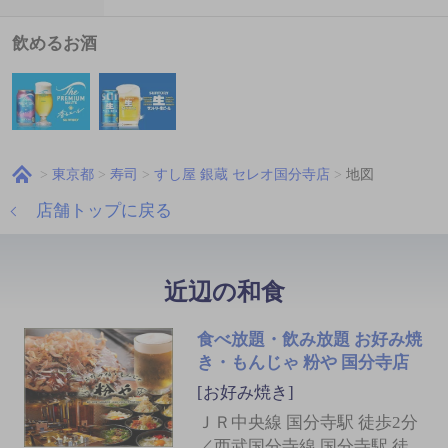
飲めるお酒
東京都
寿司
すし屋 銀蔵 セレオ国分寺店
地図
店舗トップに戻る
近辺の和食
食べ放題・飲み放題 お好み焼
き・もんじゃ 粉や 国分寺店
[お好み焼き]
ＪＲ中央線 国分寺駅 徒歩2分
／西武国分寺線 国分寺駅 徒