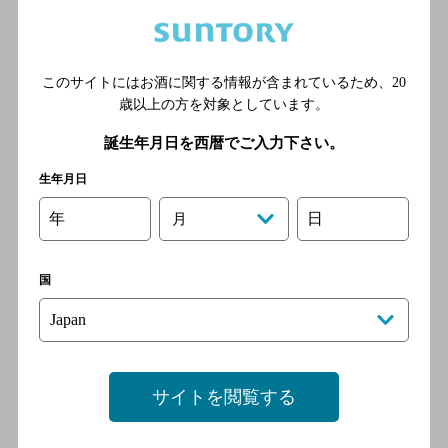
や台ずし金沢本町
[居酒屋]
このサイトにはお酒に関する情報が含まれているため、
20
北陸鉄道浅野川線 北鉄金沢
歳以上の方を対象としています。
駅／ＪＲ北陸本線 金沢駅／
誕生年月日を西暦でご入力下さい。
北陸鉄道浅野川線 七ツ屋駅
生年月日
年
日
田丸茶寮
月
[居酒屋]
北陸鉄道浅野川線 北鉄金沢
国
駅／ＪＲ北陸本線 金沢駅／
北陸鉄道浅野川線 七ツ屋駅
サイトを閲覧する
四代目菊川金沢店
[居酒屋]