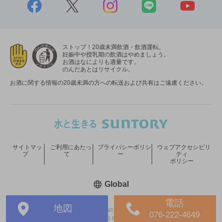
ストップ！20歳未満飲酒・飲酒運転。
妊娠中や授乳期の飲酒はやめましょう。
お酒はなによりも適量です。
のんだあとはリサイクル。
お酒に関する情報の20歳未満の方への転送および共有はご遠慮ください。
サイトマッ
ご利用にあたっ
プライバシーポリシ
ウェブアクセシビリ
プ
て
ー
ティ
ポリシー
新しいウィンドウで開く
Global
電話
地図
COPYRIGHT © SUNTORY HOLDINGS LIMITED.
076-222-4649
ALL RIGHTS RESERVED.