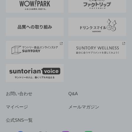
地域情報
サントリーサンバーズ大阪
サントリーが考えるサステナビリティ経営
企業概要
東京サントリーサンゴリアス
ESG情報ポータル
グループ企業一覧
サントリースポーツ
サステナビリティストーリーズ
事業所一覧
採用情報
お問い合わせ
Q&A
マイページ
メールマガジン
公式SNS一覧