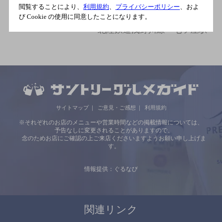
ＪＲ北陸本線 金沢駅／北陸
閲覧することにより、
利用規約
、
プライバシーポリシー
、およ
び Cookie の使用に同意したことになります。
鉄道浅野川線 北鉄金沢駅／
北陸鉄道浅野川線 七ツ屋駅
サイトマップ
ご意見・ご感想
利用規約
※それぞれのお店のメニューや営業時間などの掲載情報については、
予告なしに変更されることがありますので、
念のためお店にご確認の上ご来店くださいますようお願い申し上げま
す。
情報提供：ぐるなび
関連リンク