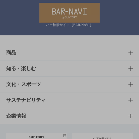
バー検索サイト［BAR-NAVI］
商品
商品TOP
知る・楽しむ
商品一覧
知る・楽しむTOP
文化・スポーツ
商品発売情報
キャンペーン
文化・スポーツTOP
サステナビリティ
栄養成分一覧
工場見学
サントリーホール
サステナビリティTOP
企業情報
お料理・お酒レシピ
サントリー美術館
トップメッセージ
企業情報TOP