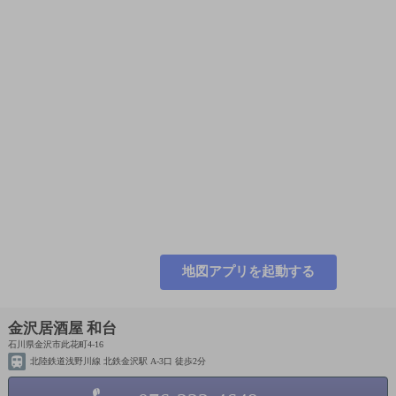
地図アプリを起動する
金沢居酒屋 和台
石川県金沢市此花町4-16
北陸鉄道浅野川線 北鉄金沢駅 A-3口 徒歩2分