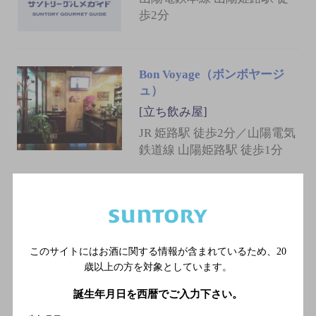
歩2分
Bon Voyage（ボンボヤージ
ュ）
[立ち飲み屋]
JR 姫路駅 徒歩2分／山陽電気
鉄道線 山陽姫路駅 徒歩1分
ささま
[居酒屋]
山陽電鉄本線 山陽姫路駅／
このサイトにはお酒に関する情報が含まれているため、
20
ＪＲ播但線 姫路駅／ＪＲ姫
歳以上の方を対象としています。
新線 姫路駅／ＪＲ山陽本
線 姫路駅／ＪＲ神戸線 姫
誕生年月日を西暦でご入力下さい。
路駅