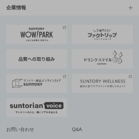
栄養成分一覧
工場見学
サントリーホール
サステナビリティTOP
企業情報
お料理・お酒レシピ
サントリー美術館
トップメッセージ
企業情報TOP
地域情報
サントリーサンバーズ大阪
サントリーが考えるサステナビリティ経営
企業概要
東京サントリーサンゴリアス
ESG情報ポータル
グループ企業一覧
サントリースポーツ
サステナビリティストーリーズ
事業所一覧
採用情報
お問い合わせ
Q&A