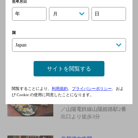
生年月日
年
日
月
英洋軒 南町栄通り西店
[餃子]
国
ＪＲ山陽新幹線 姫路駅／Ｊ
Ｒ神戸線 姫路駅／ＪＲ山陽
本線 姫路駅／ＪＲ播但線
姫路駅／ＪＲ姫新線 姫路駅
サイトを閲覧する
Japanese Restaurant 良寛
閲覧することにより、
利用規約
、
プライバシーポリシー
、およ
[居酒屋]
び Cookie の使用に同意したことになります。
JR姫路駅中央口より徒歩5分
／山陽電鉄線山陽姫路駅2番
出口より徒歩3分