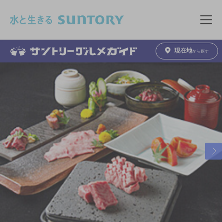
このページの本文へ移動
メニュ
現在地
から探す