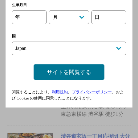
荒木山 東急プラザ渋谷店
生年月日
[焼き鳥]
年
日
月
京王井の頭線 渋谷駅／ＪＲ
山手線 渋谷駅／ＪＲ埼京
線 渋谷駅／ＪＲ湘南新宿ラ
国
イン 渋谷駅／東京メトロ銀
座線 渋谷駅
サイトを閲覧する
個室居酒屋 八吉 渋谷南口店
[海鮮料理]
ＪＲ 渋谷駅 徒歩1分／地下鉄
閲覧することにより、
利用規約
、
プライバシーポリシー
、およ
び Cookie の使用に同意したことになります。
半蔵門線 渋谷駅 徒歩1分／京
王井の頭線 渋谷駅 徒歩1分／
東急東横線 渋谷駅 徒歩1分
渋谷道玄坂一丁目応援団 大分