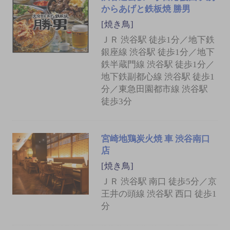
からあげと鉄板焼 勝男
[焼き鳥]
ＪＲ 渋谷駅 徒歩1分／地下鉄
銀座線 渋谷駅 徒歩1分／地下
鉄半蔵門線 渋谷駅 徒歩1分／
地下鉄副都心線 渋谷駅 徒歩1
分／東急田園都市線 渋谷駅
徒歩3分
宮崎地鶏炭火焼 車 渋谷南口
店
[焼き鳥]
ＪＲ 渋谷駅 南口 徒歩5分／京
王井の頭線 渋谷駅 西口 徒歩1
分