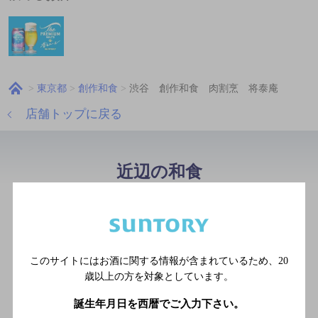
東京都
創作和食
渋谷 創作和食 肉割烹 将泰庵
店舗トップに戻る
近辺の和食
お好み焼き いまり 渋谷店
[お好み焼き]
東京メトロ銀座線 渋谷駅 西
このサイトにはお酒に関する情報が含まれているため、
20
口 徒歩2分
歳以上の方を対象としています。
誕生年月日を西暦でご入力下さい。