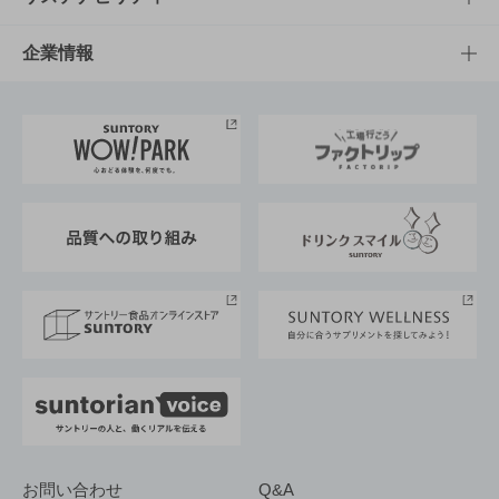
栄養成分一覧
工場見学
サントリーホール
サステナビリティTOP
企業情報
お料理・お酒レシピ
サントリー美術館
トップメッセージ
企業情報TOP
地域情報
サントリーサンバーズ大阪
サントリーが考えるサステナビリティ経営
企業概要
東京サントリーサンゴリアス
ESG情報ポータル
グループ企業一覧
サントリースポーツ
サステナビリティストーリーズ
事業所一覧
採用情報
お問い合わせ
Q&A