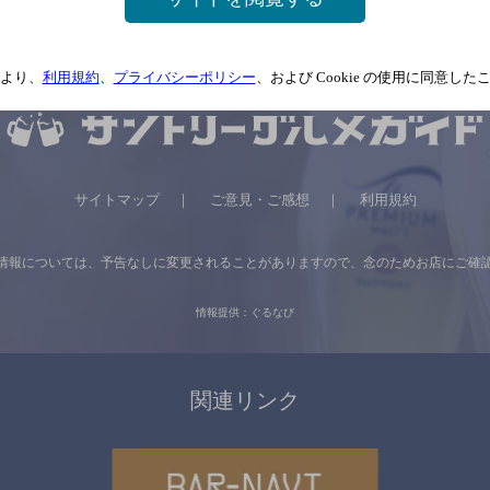
より、
利用規約
、
プライバシーポリシー
、および Cookie の使用に同意し
サイトマップ
ご意見・ご感想
利用規約
情報については、
予告なしに変更されることがありますので、
念のためお店にご確
情報提供：ぐるなび
関連リンク