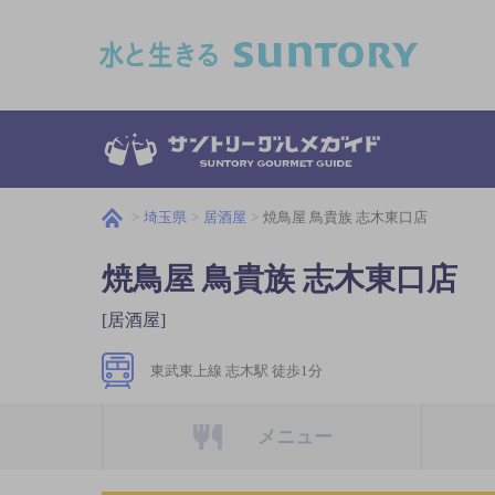
このページの本文へ移動
埼玉県
居酒屋
焼鳥屋 鳥貴族 志木東口店
焼鳥屋 鳥貴族 志木東口店
[居酒屋]
東武東上線 志木駅 徒歩1分
メニュー