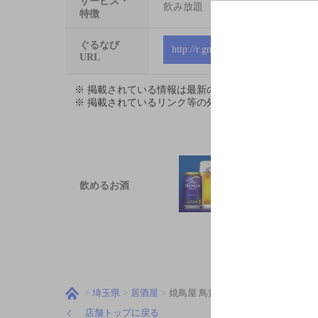
サービス・
飲み放題
特徴
ぐるなび
http://r.gnavi.co.jp/gdyd426
URL
※ 掲載されている情報は最新の内容と異なる場合が
※ 掲載されているリンク等の外部コンテンツはお客
飲めるお酒
埼玉県
居酒屋
焼鳥屋 鳥貴族 志木東口店
店舗トップに戻る