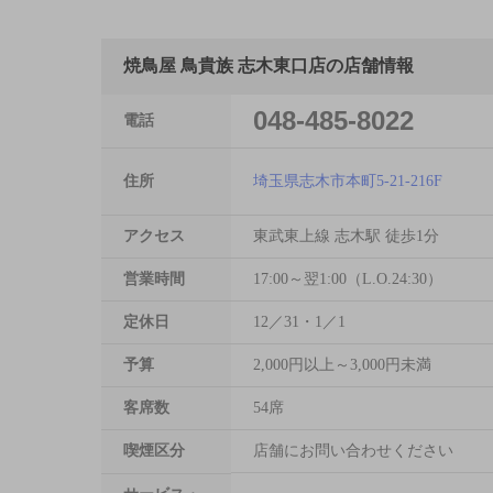
焼鳥屋 鳥貴族 志木東口店の店舗情報
048-485-8022
電話
住所
埼玉県志木市本町5-21-216F
アクセス
東武東上線 志木駅 徒歩1分
営業時間
17:00～翌1:00（L.O.24:30）
定休日
12／31・1／1
予算
2,000円以上～3,000円未満
客席数
54席
喫煙区分
店舗にお問い合わせください