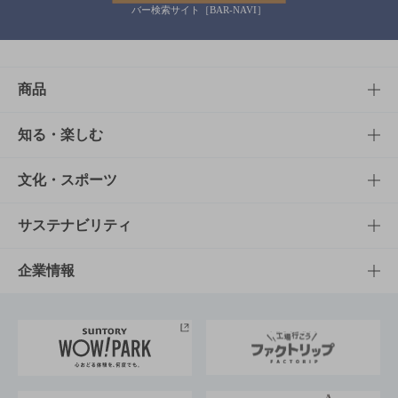
バー検索サイト［BAR-NAVI］
商品
商品TOP
知る・楽しむ
商品一覧
知る・楽しむTOP
文化・スポーツ
商品発売情報
キャンペーン
文化・スポーツTOP
サステナビリティ
栄養成分一覧
工場見学
サントリーホール
サステナビリティTOP
企業情報
お料理・お酒レシピ
サントリー美術館
トップメッセージ
企業情報TOP
地域情報
サントリーサンバーズ大阪
サントリーが考えるサステナビリティ経営
企業概要