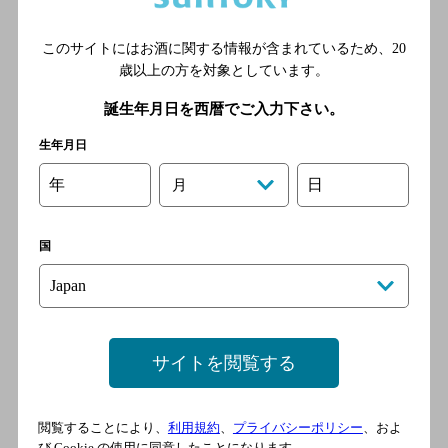
鶯
このサイトにはお酒に関する情報が含まれているため、
20
[居酒屋]
歳以上の方を対象としています。
熊本市電健軍線 健軍町駅／
誕生年月日を西暦でご入力下さい。
熊本市電２号線 健軍町駅／
熊本市電３号線 健軍町駅／
生年月日
熊本市電健軍線 健軍交番前
年
日
月
駅／熊本市電２号線 健軍交
番前駅
国
炭火焼けむり
[居酒屋]
熊本市電健軍線 健軍町駅／
サイトを閲覧する
熊本市電２号線 健軍町駅／
熊本市電３号線 健軍町駅／
熊本市電健軍線 健軍交番前
閲覧することにより、
利用規約
、
プライバシーポリシー
、およ
駅／熊本市電２号線 健軍交
び Cookie の使用に同意したことになります。