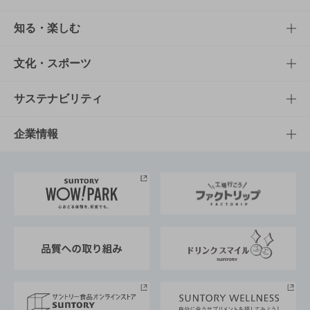
商品TOP
知る・楽しむ
商品一覧
知る・楽しむTOP
文化・スポーツ
商品発売情報
キャンペーン
文化・スポーツTOP
サステナビリティ
栄養成分一覧
工場見学
サントリーホール
サステナビリティTOP
企業情報
お料理・お酒レシピ
サントリー美術館
トップメッセージ
企業情報TOP
地域情報
サントリーサンバーズ大阪
サントリーが考えるサステナビリティ経営
企業概要
東京サントリーサンゴリアス
ESG情報ポータル
グループ企業一覧
サントリースポーツ
サステナビリティストーリーズ
事業所一覧
採用情報