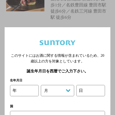
歩1分／名鉄豊田線 豊田市駅
徒歩6分／名鉄三河線 豊田市
駅 徒歩6分
個室居酒屋×宴会 絶巓～
ZETTEN～ 豊田店
[居酒屋]
このサイトにはお酒に関する情報が含まれているため、
20
名鉄三河線 豊田市駅 徒歩5分
歳以上の方を対象としています。
／愛知環状鉄道線 新豊田駅
徒歩5分
誕生年月日を西暦でご入力下さい。
生年月日
ムガタ
年
日
月
[居酒屋]
名鉄三河線 豊田市駅／愛知
国
環状鉄道 新豊田駅