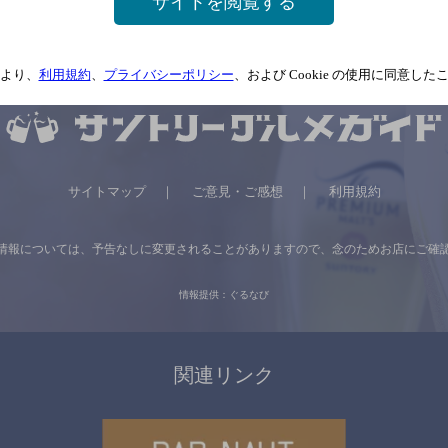
サイトを閲覧する
より、
利用規約
、
プライバシーポリシー
、および Cookie の使用に同意し
サイトマップ
ご意見・ご感想
利用規約
情報については、
予告なしに変更されることがありますので、
念のためお店にご確
情報提供：ぐるなび
関連リンク