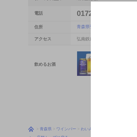
0172313317
電話
青森県弘前市大字百石町９-２
住所
アクセス
弘南鉄道大鰐線 中央弘前駅
飲めるお酒
青森県
ワインバー
わいん食堂ラ・ペ
地図