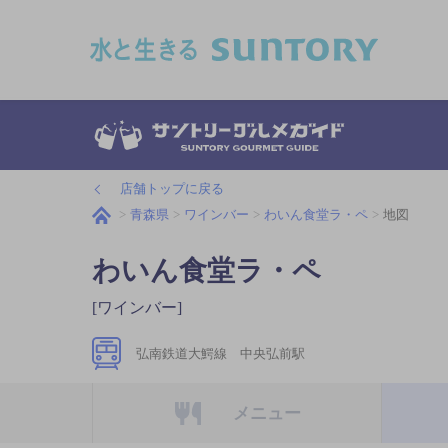
このページの本文へ移動
店舗トップに戻る
青森県
ワインバー
わいん食堂ラ・ペ
地図
わいん食堂ラ・ペ
[ワインバー]
弘南鉄道大鰐線 中央弘前駅
メニュー