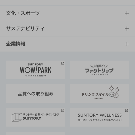
商品一覧
知る・楽しむTOP
文化・スポーツ
商品発売情報
キャンペーン
文化・スポーツTOP
サステナビリティ
栄養成分一覧
工場見学
サントリーホール
サステナビリティTOP
企業情報
お料理・お酒レシピ
サントリー美術館
トップメッセージ
企業情報TOP
地域情報
サントリーサンバーズ大阪
サントリーが考えるサステナビリティ経営
企業概要
東京サントリーサンゴリアス
ESG情報ポータル
グループ企業一覧
サントリースポーツ
サステナビリティストーリーズ
事業所一覧
採用情報