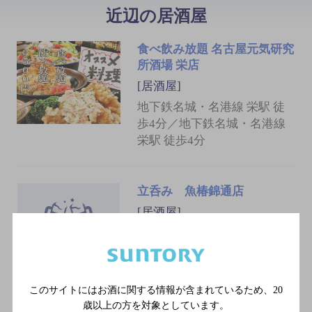
近辺の居酒屋
食べ飲み放題 名古屋元気研究
所酒場 栄店
[居酒屋]
地下鉄名城・名港線 栄駅 徒
歩4分／地下鉄名城・名港線
栄駅 徒歩4分
立呑み 魚椿錦通店
[居酒屋]
名古屋市営地下鉄東山線 栄
駅／名古屋市営地下鉄名城
線 栄駅／名鉄瀬戸線 栄町
駅／名古屋市営地下鉄東山
このサイトにはお酒に関する情報が含まれているため、
20
線 伏見駅／名古屋市営地下
歳以上の方を対象としています。