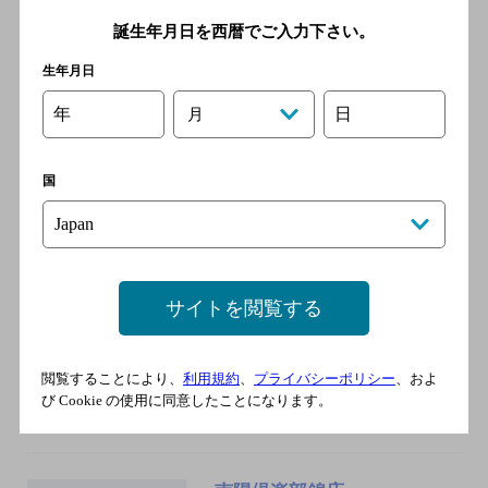
鉄桜通線 丸の内駅
誕生年月日を西暦でご入力下さい。
生年月日
くずし割烹 和dining 一昇
年
日
月
[居酒屋]
地下鉄名城・名港線 栄駅 8番
出口 徒歩3分／地下鉄東山線
国
栄駅 8番出口 徒歩3分／名鉄
瀬戸線 栄町駅 徒歩5分
サイトを閲覧する
大甚 錦店
[居酒屋]
名古屋市営名城線 栄（愛知
閲覧することにより、
利用規約
、
プライバシーポリシー
、およ
県）駅 1番口 徒歩3分
び Cookie の使用に同意したことになります。