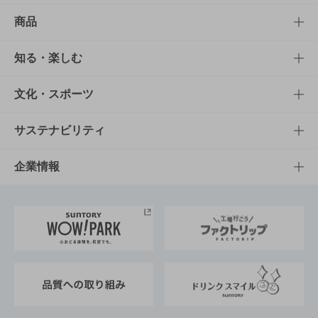
商品
商品TOP
知る・楽しむ
商品一覧
知る・楽しむTOP
文化・スポーツ
商品発売情報
キャンペーン
文化・スポーツTOP
サステナビリティ
栄養成分一覧
工場見学
サントリーホール
サステナビリティTOP
企業情報
お料理・お酒レシピ
サントリー美術館
トップメッセージ
企業情報TOP
地域情報
サントリーサンバーズ大阪
サントリーが考えるサステナビリティ経営
企業概要
東京サントリーサンゴリアス
ESG情報ポータル
グループ企業一覧
サントリースポーツ
サステナビリティストーリーズ
事業所一覧