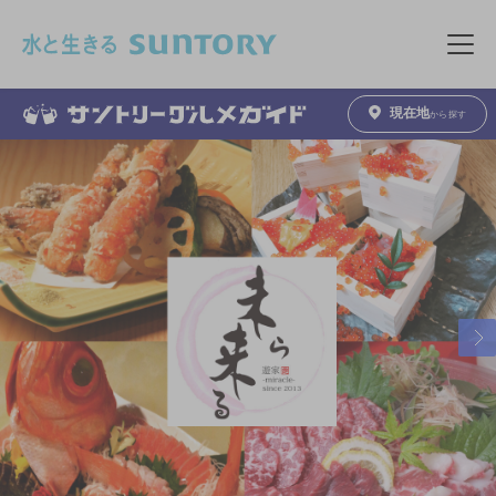
このページの本文へ移動
メニュ
現在地
から探す