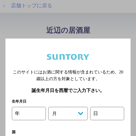
店舗トップに戻る
近辺の居酒屋
タキビ商店
[居酒屋]
熊本市電A系統 通町筋駅 徒歩
4分
このサイトにはお酒に関する情報が含まれているため、
20
歳以上の方を対象としています。
誕生年月日を西暦でご入力下さい。
団欒 Dining G．O
生年月日
[居酒屋]
年
日
月
熊本市電A系統 通町筋駅 徒歩
4分
国