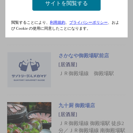
サイトを閲覧する
で創作料理をお楽しみ下さ
い。]
JR御殿場線御殿場駅 徒歩1分
閲覧することにより、
利用規約
、
プライバシーポリシー
、およ
住所：静岡県御殿場市新橋
び Cookie の使用に同意したことになります。
1990-2
さかなや御殿場駅前店
[居酒屋]
ＪＲ御殿場線 御殿場駅
九十厨 御殿場店
[居酒屋]
ＪＲ御殿場線 御殿場駅 徒歩2
分／ＪＲ御殿場線 南御殿場駅