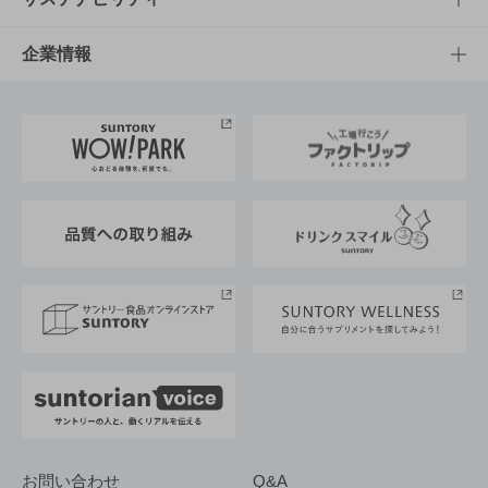
栄養成分一覧
工場見学
サントリーホール
サステナビリティTOP
企業情報
お料理・お酒レシピ
サントリー美術館
トップメッセージ
企業情報TOP
地域情報
サントリーサンバーズ大阪
サントリーが考えるサステナビリティ経営
企業概要
東京サントリーサンゴリアス
ESG情報ポータル
グループ企業一覧
サントリースポーツ
サステナビリティストーリーズ
事業所一覧
採用情報
お問い合わせ
Q&A