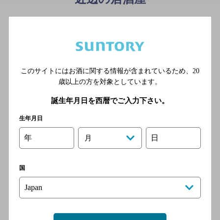
あつあつ 鉄板酒場 なべちゃ
ん NABE－chan
[居酒屋]
ＪＲ御殿場線 御殿場駅 徒歩1
このサイトにはお酒に関する情報が含まれているため、
20
分
歳以上の方を対象としています。
誕生年月日を西暦でご入力下さい。
旨唐揚げと居酒メシ ミライザ
生年月日
カ 御殿場駅前店
[居酒屋]
年
日
月
ＪＲ御殿場線 御殿場駅 徒歩1
分
国
彩食茶の間coo御殿場店
[オシャレな茶の間の様な空間