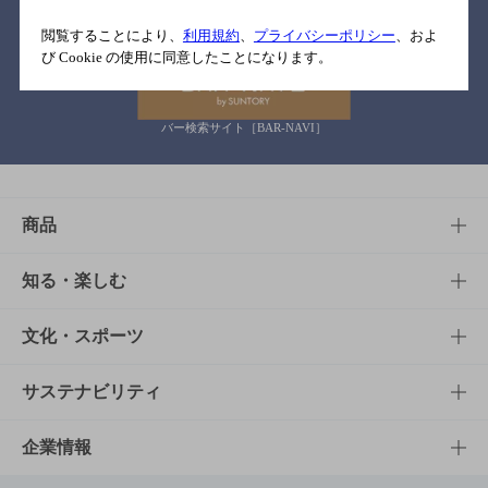
関連リンク
閲覧することにより、
利用規約
、
プライバシーポリシー
、およ
び Cookie の使用に同意したことになります。
バー検索サイト［BAR-NAVI］
商品
商品TOP
知る・楽しむ
商品一覧
知る・楽しむTOP
文化・スポーツ
商品発売情報
キャンペーン
文化・スポーツTOP
サステナビリティ
栄養成分一覧
工場見学
サントリーホール
サステナビリティTOP
企業情報