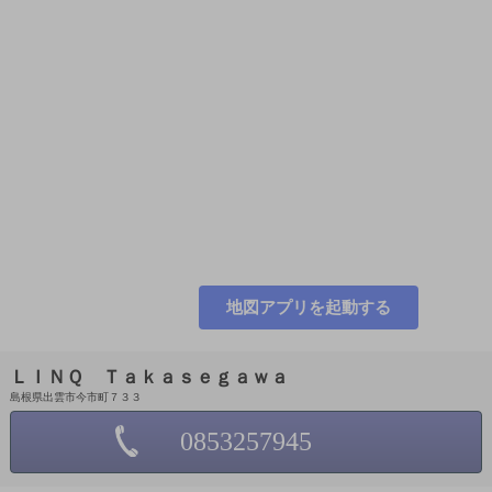
地図アプリを起動する
ＬＩＮＱ Ｔａｋａｓｅｇａｗａ
島根県出雲市今市町７３３
0853257945