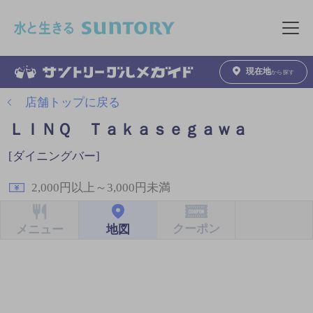
このページの本文へ移動
メニュ
現在地
から探す
店舗トップに戻る
ＬＩＮＱ Ｔａｋａｓｅｇａｗａ
[ダイニングバー]
2,000円以上～3,000円未満
クーポン
地図
メニュー