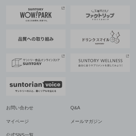
お料理・お酒レシピ
サントリー美術館
トップメッセージ
企業情報TOP
地域情報
サントリーサンバーズ大阪
サントリーが考えるサステナビリティ経営
企業概要
東京サントリーサンゴリアス
ESG情報ポータル
グループ企業一覧
サントリースポーツ
サステナビリティストーリーズ
事業所一覧
採用情報
お問い合わせ
Q&A
マイページ
メールマガジン
公式SNS一覧