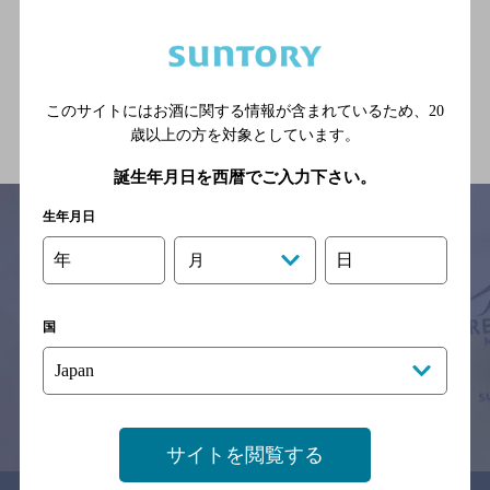
カヴェルナ
[ダイニングバー]
連絡バス（出雲空港-出雲市）
出雲市駅 徒歩4分
このサイトにはお酒に関する情報が含まれているため、
20
歳以上の方を対象としています。
誕生年月日を西暦でご入力下さい。
生年月日
年
日
月
サイトマップ
ご意見・ご感想
利用規約
※それぞれのお店のメニューや営業時間などの掲載情報については、
国
予告なしに変更されることがありますので、
念のためお店にご確認の上ご来店くださいますようお願い申し上げま
す。
情報提供：ぐるなび
サイトを閲覧する