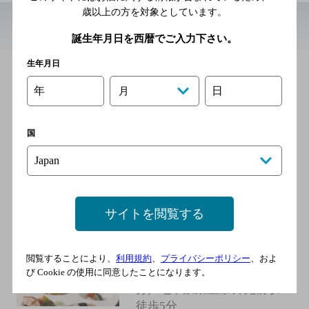
歳以上の方を対象としています。
誕生年月日を西暦でご入力下さい。
近辺の中華・韓国・焼肉
生年月日
青山 中華料理 礼華 青鸞
居
年
日
月
[中華料理]
東京メトロ銀座線 外苑前駅
国
1ａ出口より徒歩2分／東京メ
トロ千代田線 表参道駅Ａ4
出口より徒歩8分
サイトを閲覧する
南青山 Essence
[中華料理]
閲覧することにより、
利用規約
、
プライバシーポリシー
、およ
地下鉄銀座線 表参道駅 徒歩5
び Cookie の使用に同意したことになります。
分／地下鉄銀座線 外苑前駅
徒歩5分