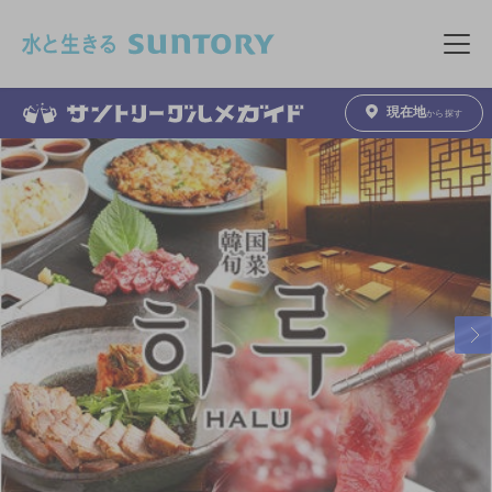
このページの本文へ移動
メニュ
現在地
から探す