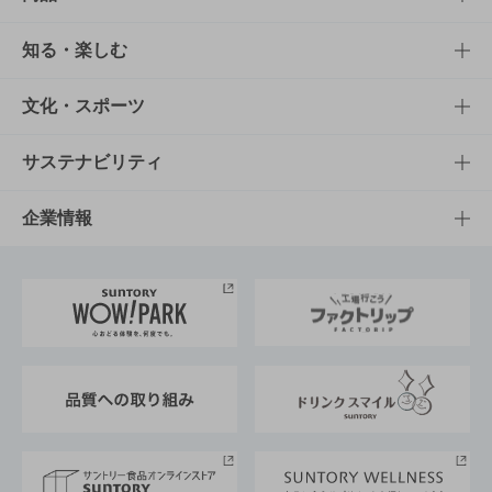
商品TOP
知る・楽しむ
商品一覧
知る・楽しむTOP
文化・スポーツ
商品発売情報
キャンペーン
文化・スポーツTOP
サステナビリティ
栄養成分一覧
工場見学
サントリーホール
サステナビリティTOP
企業情報
お料理・お酒レシピ
サントリー美術館
トップメッセージ
企業情報TOP
地域情報
サントリーサンバーズ大阪
サントリーが考えるサステナビリティ経営
企業概要
東京サントリーサンゴリアス
ESG情報ポータル
グループ企業一覧
サントリースポーツ
サステナビリティストーリーズ
事業所一覧
採用情報