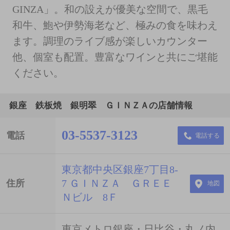
GINZA」。和の設えが優美な空間で、黒毛
和牛、鮑や伊勢海老など、極みの食を味わえ
ます。調理のライブ感が楽しいカウンター
他、個室も配置。豊富なワインと共にご堪能
ください。
銀座 鉄板焼 銀明翠 ＧＩＮＺＡの店舗情報
03-5537-3123
電話
電話する
東京都中央区銀座7丁目8-
7 ＧＩＮＺＡ ＧＲＥＥ
住所
地図
Ｎビル 8Ｆ
東京メトロ銀座・日比谷・丸ノ内