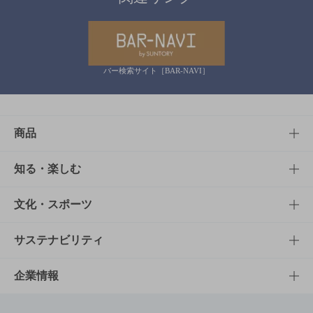
バー検索サイト［BAR-NAVI］
商品
商品TOP
知る・楽しむ
商品一覧
知る・楽しむTOP
文化・スポーツ
商品発売情報
キャンペーン
文化・スポーツTOP
サステナビリティ
栄養成分一覧
工場見学
サントリーホール
サステナビリティTOP
企業情報
お料理・お酒レシピ
サントリー美術館
トップメッセージ
企業情報TOP