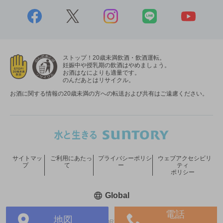
ストップ！20歳未満飲酒・飲酒運転。
妊娠中や授乳期の飲酒はやめましょう。
お酒はなによりも適量です。
のんだあとはリサイクル。
お酒に関する情報の20歳未満の方への転送および共有はご遠慮ください。
サイトマッ
ご利用にあたっ
プライバシーポリシ
ウェブアクセシビリ
プ
て
ー
ティ
ポリシー
新しいウィンドウで開く
Global
電話
地図
COPYRIGHT © SUNTORY HOLDINGS LIMITED.