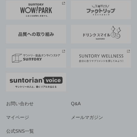
地域情報
サントリーサンバーズ大阪
サントリーが考えるサステナビリティ経営
企業概要
東京サントリーサンゴリアス
ESG情報ポータル
グループ企業一覧
サントリースポーツ
サステナビリティストーリーズ
事業所一覧
採用情報
お問い合わせ
Q&A
マイページ
メールマガジン
公式SNS一覧