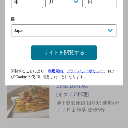
年
日
月
和牛と薬膳スープ HESTIA
GINZA（ヘスティア銀座）
国
[ステーキ]
地下鉄日比谷線 銀座駅 徒歩5
分／地下鉄銀座線 銀座駅 徒
歩5分／地下鉄丸ノ内線 銀座
サイトを閲覧する
駅 徒歩5分／地下鉄日比谷線
東銀座駅 徒歩5分／都営浅草
線 東銀座駅 徒歩5分
閲覧することにより、
利用規約
、
プライバシーポリシー
、およ
び Cookie の使用に同意したことになります。
LINK DINING
[イタリア料理]
地下鉄銀座線 銀座駅 徒歩4分
／ＪＲ 新橋駅 徒歩5分