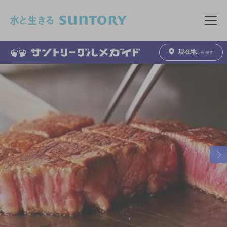
このページの本文へ移動
メニュ
現在地
から探す