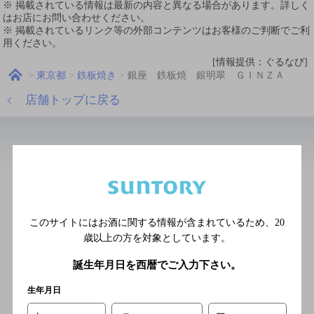
※ 掲載されている情報は最新の内容と異なる場合があります。詳しく
はお店にお問い合わせください。
※ 掲載されているリンク等の外部コンテンツはお客様のご判断でご利
用ください。
[情報提供：ぐるなび]
東京都
鉄板焼き
銀座 鉄板焼 銀明翠 ＧＩＮＺＡ
店舗トップに戻る
近辺の洋食
銀座 鉄板焼き 銀座 響や
[鉄板焼き]
このサイトにはお酒に関する情報が含まれているため、
20
東京メトロ銀座線 銀座駅Ａ
歳以上の方を対象としています。
1出口より徒歩7分／ＪＲ山手
誕生年月日を西暦でご入力下さい。
線 新橋駅銀座口より徒歩9
分
生年月日