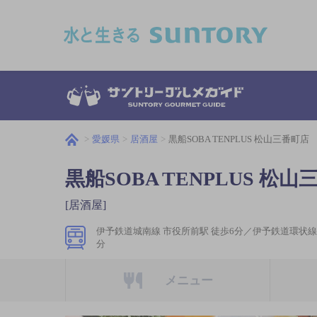
このページの本文へ移動
愛媛県
居酒屋
黒船SOBA TENPLUS 松山三番町店
黒船SOBA TENPLUS 松
[居酒屋]
伊予鉄道城南線 市役所前駅 徒歩6分／伊予鉄道環状線 
分
メニュー