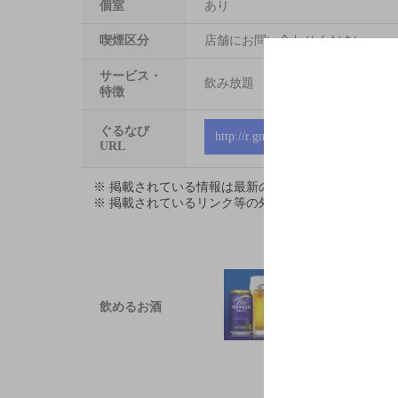
個室
あり
喫煙区分
店舗にお問い合わせください
サービス・
飲み放題
特徴
ぐるなび
http://r.gnavi.co.jp/s516900
URL
※ 掲載されている情報は最新の内容と異なる場合が
※ 掲載されているリンク等の外部コンテンツはお客
飲めるお酒