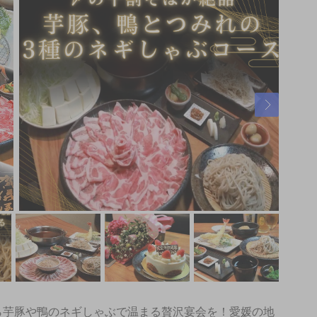
ら芋豚や鴨のネギしゃぶで温まる贅沢宴会を！愛媛の地