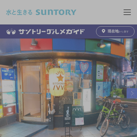
このページの本文へ移動
メニュ
現在地
から探す