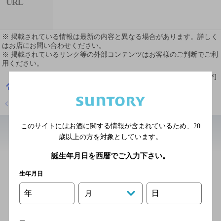
URL
※ 掲載されている情報は最新の内容と異なる場合があります。詳しく
はお店にお問い合わせください。
※ 掲載されているリンク等の外部コンテンツはお客様のご判断でご利
用ください。
[情報提供：ぐるなび]
東京都
ダイニングバー
ハハハ八王子
店舗トップに戻る
このサイトにはお酒に関する情報が含まれているため、
20
歳以上の方を対象としています。
近辺のバー
誕生年月日を西暦でご入力下さい。
66
生年月日
[ダイニングバー]
年
日
月
JR中央本線（東京-塩尻） 八
王子駅 北口 徒歩6分