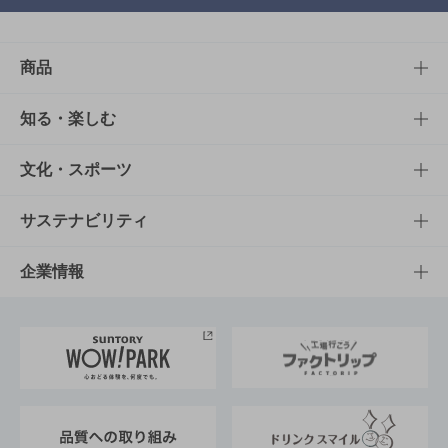
商品
商品TOP
知る・楽しむ
商品一覧
知る・楽しむTOP
文化・スポーツ
商品発売情報
キャンペーン
文化・スポーツTOP
サステナビリティ
栄養成分一覧
工場見学
サントリーホール
サステナビリティTOP
企業情報
お料理・お酒レシピ
サントリー美術館
トップメッセージ
企業情報TOP
地域情報
サントリーサンバーズ大阪
サントリーが考えるサステナビリティ経営
企業概要
東京サントリーサンゴリアス
ESG情報ポータル
グループ企業一覧