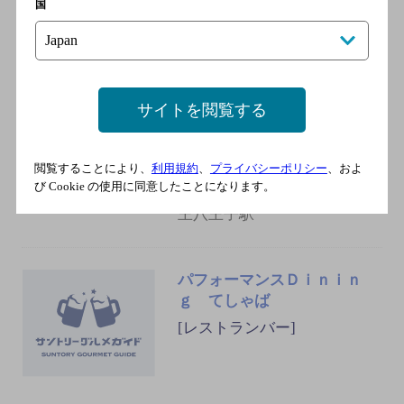
国
スペースクリエイト自遊空
間 八王子店
[ダイニングバー]
サイトを閲覧する
ＪＲ横浜線 八王子駅／ＪＲ
中央本線 八王子駅／ＪＲ八
閲覧することにより、
利用規約
、
プライバシーポリシー
、およ
高線 八王子駅／ＪＲ中央線
び Cookie の使用に同意したことになります。
快速 八王子駅／京王線 京
王八王子駅
パフォーマンスＤｉｎｉｎ
ｇ てしゃば
[レストランバー]