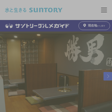
このページの本文へ移動
メニュ
現在地
から探す