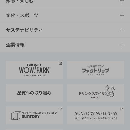
商品TOP
知る・楽しむ
商品一覧
知る・楽しむTOP
文化・スポーツ
商品発売情報
キャンペーン
文化・スポーツTOP
サステナビリティ
栄養成分一覧
工場見学
サントリーホール
サステナビリティTOP
企業情報
お料理・お酒レシピ
サントリー美術館
トップメッセージ
企業情報TOP
地域情報
サントリーサンバーズ大阪
サントリーが考えるサステナビリティ経営
企業概要
東京サントリーサンゴリアス
ESG情報ポータル
グループ企業一覧
サントリースポーツ
サステナビリティストーリーズ
事業所一覧
採用情報