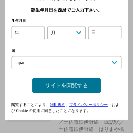
誕生年月日を西暦でご入力下さい。
和牛焼肉あおき屋
生年月日
[焼肉]
年
日
月
土佐電鉄伊野線 堀詰駅／土
佐電鉄伊野線 大橋通駅／土
佐電鉄桟橋線 蓮池町通駅／
国
土佐電鉄桟橋線 はりまや橋
駅／土佐電鉄伊野線 はりま
や橋駅
サイトを閲覧する
藤のや焼肉
[焼肉]
閲覧することにより、
利用規約
、
プライバシーポリシー
、およ
土佐電鉄桟橋線 蓮池町通駅
び Cookie の使用に同意したことになります。
／土佐電鉄桟橋線 高知橋駅
／土佐電鉄伊野線 堀詰駅／
土佐電鉄伊野線 はりまや橋