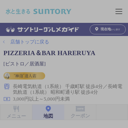
このページの本文へ移動
メニュ
現在地
から探す
店舗トップに戻る
PIZZERIA＆BAR HARERUYA
[ビストロ／居酒屋]
長崎電気軌道（1系統） 千歳町駅 徒歩4分／長崎電
気軌道（1系統） 昭和町通り駅 徒歩4分
3,000円以上～5,000円未満
クーポン
地図
メニュー