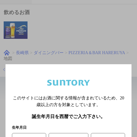
飲めるお酒
長崎県
ダイニングバー
PIZZERIA＆BAR HARERUYA
地図
店舗トップに戻る
近辺のバー
このサイトにはお酒に関する情報が含まれているため、
20
歳以上の方を対象としています。
ａｎｄ’ｓ 花丘店
誕生年月日を西暦でご入力下さい。
[ダイニングバー]
長崎電軌本線 昭和町通駅／
生年月日
長崎電軌１号系統 昭和町通