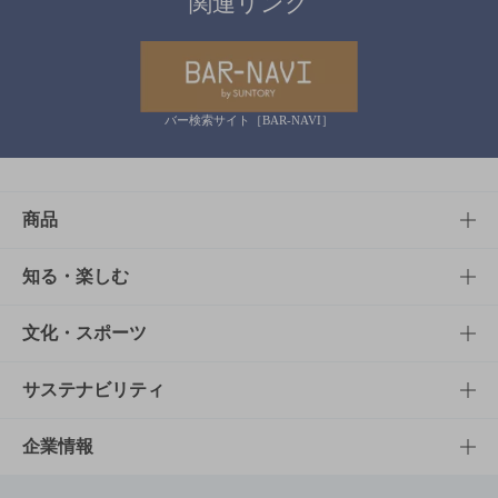
関連リンク
バー検索サイト［BAR-NAVI］
商品
商品TOP
知る・楽しむ
商品一覧
知る・楽しむTOP
文化・スポーツ
商品発売情報
キャンペーン
文化・スポーツTOP
サステナビリティ
栄養成分一覧
工場見学
サントリーホール
サステナビリティTOP
企業情報
お料理・お酒レシピ
サントリー美術館