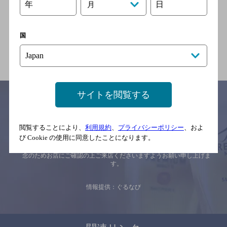
年
日
月
駅／長崎電軌３号系統 昭和
町通駅／長崎電軌赤迫支線
住吉駅／長崎電軌本線 住吉
国
駅
サイトを閲覧する
サイトマップ
ご意見・ご感想
利用規約
閲覧することにより、
利用規約
、
プライバシーポリシー
、およ
び Cookie の使用に同意したことになります。
※それぞれのお店のメニューや営業時間などの掲載情報については、
予告なしに変更されることがありますので、
念のためお店にご確認の上ご来店くださいますようお願い申し上げま
す。
情報提供：ぐるなび